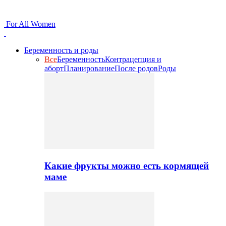
For All Women
Беременность и роды
Все
Беременность
Контрацепция и
аборт
Планирование
После родов
Роды
Какие фрукты можно есть кормящей
маме