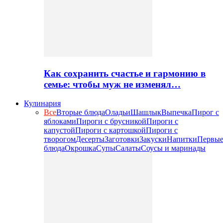
Как сохранить счастье и гармонию в
семье: чтобы муж не изменял…
Кулинария
Все
Вторые блюда
Оладьи
Шашлык
Выпечка
Пирог с
яблоками
Пироги с брусникой
Пироги с
капустой
Пироги с картошкой
Пироги с
творогом
Десерты
Заготовки
Закуски
Напитки
Первы
блюда
Окрошка
Супы
Салаты
Соусы и маринады