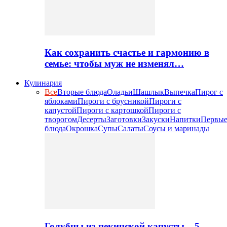
Как сохранить счастье и гармонию в
семье: чтобы муж не изменял…
Кулинария
Все
Вторые блюда
Оладьи
Шашлык
Выпечка
Пирог с
яблоками
Пироги с брусникой
Пироги с
капустой
Пироги с картошкой
Пироги с
творогом
Десерты
Заготовки
Закуски
Напитки
Первы
блюда
Окрошка
Супы
Салаты
Соусы и маринады
Голубцы из пекинской капусты – 5