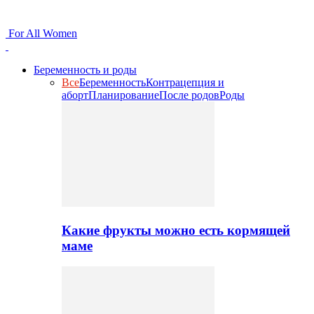
For All Women
Беременность и роды
Все
Беременность
Контрацепция и
аборт
Планирование
После родов
Роды
Какие фрукты можно есть кормящей
маме