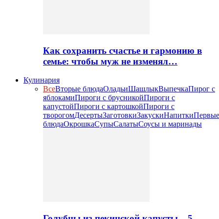
Как сохранить счастье и гармонию в
семье: чтобы муж не изменял…
Кулинария
Все
Вторые блюда
Оладьи
Шашлык
Выпечка
Пирог с
яблоками
Пироги с брусникой
Пироги с
капустой
Пироги с картошкой
Пироги с
творогом
Десерты
Заготовки
Закуски
Напитки
Первы
блюда
Окрошка
Супы
Салаты
Соусы и маринады
Голубцы из пекинской капусты – 5