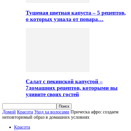
Тушеная цветная капуста – 5 рецептов,
о которых узнала от повара…
Салат с пекинской капустой –
7домашних рецептов, которыми вы
удивите своих гостей
Домой
Красота
Уход ха волосами
Прическа афро: создаем
неповторимый образ в домашних условиях
Красота