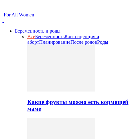
For All Women
Беременность и роды
Все
Беременность
Контрацепция и
аборт
Планирование
После родов
Роды
Какие фрукты можно есть кормящей
маме