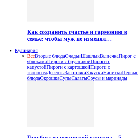
Как сохранить счастье и гармонию в
семье: чтобы муж не изменял…
Кулинария
Все
Вторые блюда
Оладьи
Шашлык
Выпечка
Пирог с
яблоками
Пироги с брусникой
Пироги с
капустой
Пироги с картошкой
Пироги с
творогом
Десерты
Заготовки
Закуски
Напитки
Первы
блюда
Окрошка
Супы
Салаты
Соусы и маринады
Голубцы из пекинской капусты – 5