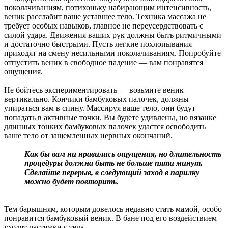
поколачиваниям, потихоньку набирающим интенсивность,
веник расслабит ваше уставшее тело. Техника массажа не
требует особых навыков, главное не переусердствовать с
силой удара. Движения ваших рук должны быть ритмичными
и достаточно быстрыми. Пусть легкие похлопывания
приходят на смену несильными поколачиваниям. Попробуйте
отпустить веник в свободное падение — вам понравятся
ощущения.
Не бойтесь экспериментировать — возьмите веник
вертикально. Кончики бамбуковых палочек, должны
упираться вам в спину. Массируя ваше тело, они будут
попадать в активные точки. Вы будете удивлены, но вязанке
длинных тонких бамбуковых палочек удастся освободить
ваше тело от защемленных нервных окончаний.
Как бы вам ни нравились ощущения, но длительность
процедуры должна быть не больше пяти минут.
Сделайте перерыв, в следующий заход в парилку
можно будет повторить.
Тем барышням, которым довелось недавно стать мамой, особо
понравится бамбуковый веник. В бане под его воздействием
уходят растяжки с тела.