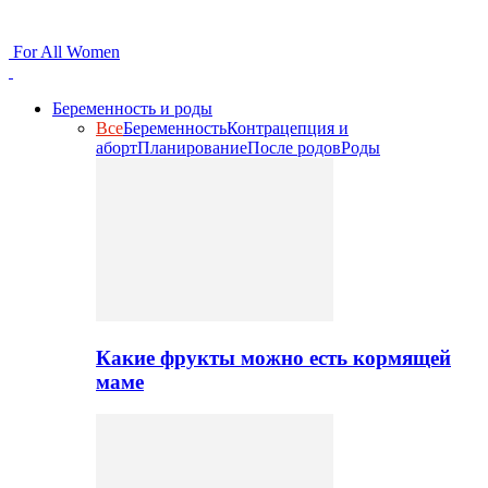
For All Women
Беременность и роды
Все
Беременность
Контрацепция и
аборт
Планирование
После родов
Роды
Какие фрукты можно есть кормящей
маме