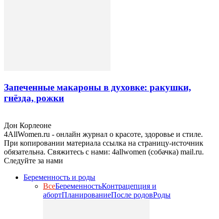
Запеченные макароны в духовке: ракушки,
гнёзда, рожки
Дон Корлеоне
4AllWomen.ru - онлайн журнал о красоте, здоровье и стиле.
При копировании материала ссылка на страницу-источник
обязательна. Свяжитесь с нами: 4allwomen (собачка) mail.ru.
Следуйте за нами
Беременность и роды
Все
Беременность
Контрацепция и
аборт
Планирование
После родов
Роды