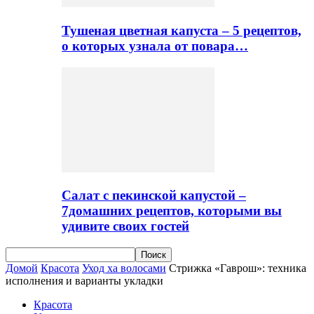
Тушеная цветная капуста – 5 рецептов,
о которых узнала от повара…
Салат с пекинской капустой –
7домашних рецептов, которыми вы
удивите своих гостей
Домой
Красота
Уход ха волосами
Стрижка «Гаврош»: техника
исполнения и варианты укладки
Красота