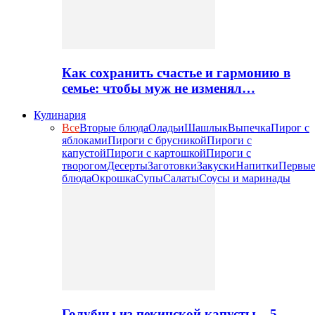
Как сохранить счастье и гармонию в
семье: чтобы муж не изменял…
Кулинария
Все
Вторые блюда
Оладьи
Шашлык
Выпечка
Пирог с
яблоками
Пироги с брусникой
Пироги с
капустой
Пироги с картошкой
Пироги с
творогом
Десерты
Заготовки
Закуски
Напитки
Первы
блюда
Окрошка
Супы
Салаты
Соусы и маринады
Голубцы из пекинской капусты – 5