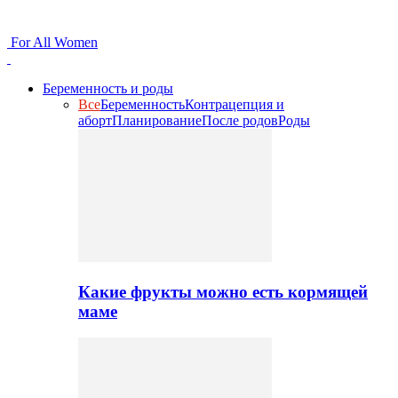
For All Women
Беременность и роды
Все
Беременность
Контрацепция и
аборт
Планирование
После родов
Роды
Какие фрукты можно есть кормящей
маме