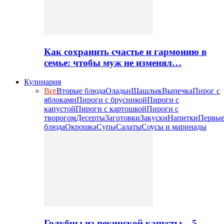
Как сохранить счастье и гармонию в
семье: чтобы муж не изменял…
Кулинария
Все
Вторые блюда
Оладьи
Шашлык
Выпечка
Пирог с
яблоками
Пироги с брусникой
Пироги с
капустой
Пироги с картошкой
Пироги с
творогом
Десерты
Заготовки
Закуски
Напитки
Первы
блюда
Окрошка
Супы
Салаты
Соусы и маринады
Голубцы из пекинской капусты – 5