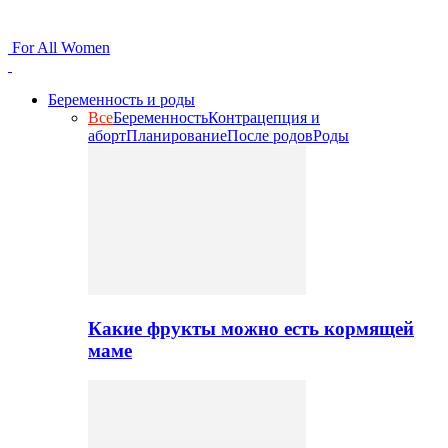
For All Women
Беременность и роды
Все
Беременность
Контрацепция и
аборт
Планирование
После родов
Роды
Какие фрукты можно есть кормящей
маме