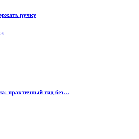
держать ручку
ок
ума: практичный гид без…