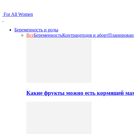
For All Women
Беременность и роды
Все
Беременность
Контрацепция и аборт
Планирован
Какие фрукты можно есть кормящей ма