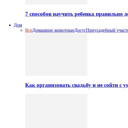
7 способов научить ребенка правильно 
Дом
Все
Домашние животные
Досуг
Приусадебный участ
Как организовать свадьбу и не сойти с 