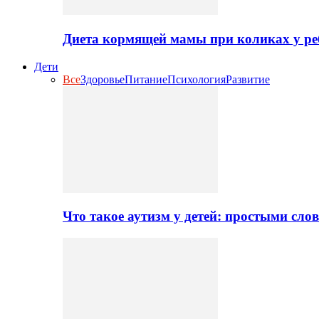
Диета кормящей мамы при коликах у ре
Дети
Все
Здоровье
Питание
Психология
Развитие
Что такое аутизм у детей: простыми сло