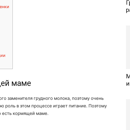
Г
енки
р
ции
М
щей маме
и
го заменителя грудного молока, поэтому очень
ю роль в этом процессе играет питание. Поэтому
о есть кормящей маме.