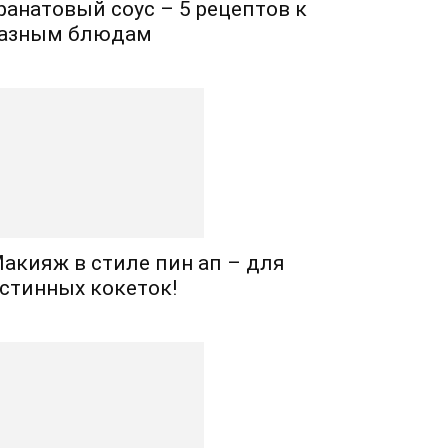
ранатовый соус – 5 рецептов к
азным блюдам
акияж в стиле пин ап – для
стинных кокеток!