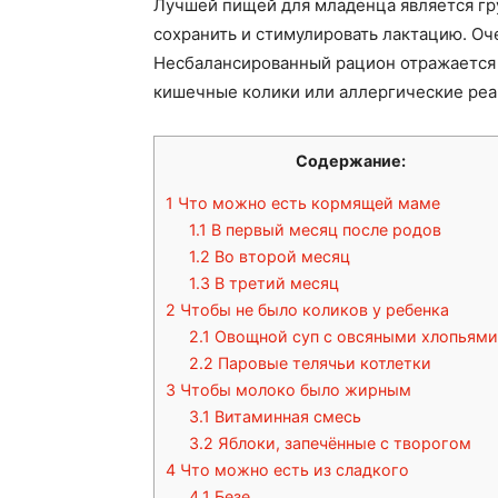
Лучшей пищей для младенца является гр
сохранить и стимулировать лактацию. Оч
Несбалансированный рацион отражается 
кишечные колики или аллергические реа
Содержание:
1
Что можно есть кормящей маме
1.1
В первый месяц после родов
1.2
Во второй месяц
1.3
В третий месяц
2
Чтобы не было коликов у ребенка
2.1
Овощной суп с овсяными хлопьям
2.2
Паровые телячьи котлетки
3
Чтобы молоко было жирным
3.1
Витаминная смесь
3.2
Яблоки, запечённые с творогом
4
Что можно есть из сладкого
4.1
Безе