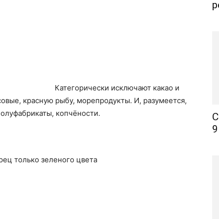
р
Категорически исключают какао и
совые, красную рыбу, морепродукты. И, разумеется,
полуфабрикаты, копчёности.
С
9
рец только зеленого цвета