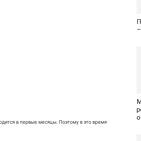
П
–
М
р
о
дится в первые месяцы. Поэтому в это время