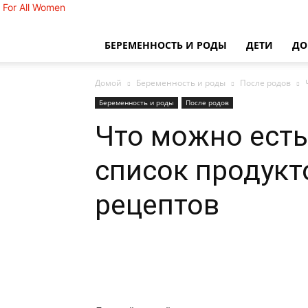
For All Women
БЕРЕМЕННОСТЬ И РОДЫ
ДЕТИ
Д
Домой
Беременность и роды
После родов
Беременность и роды
После родов
Что можно ест
список продукт
рецептов