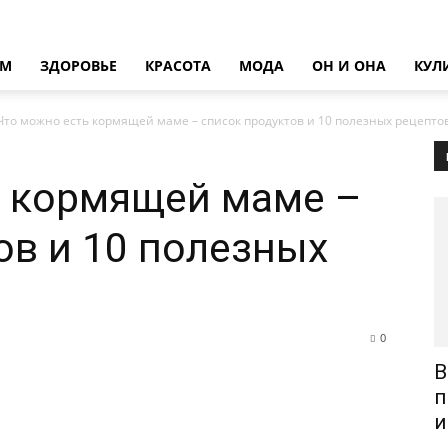
ОМ
ЗДОРОВЬЕ
КРАСОТА
МОДА
ОН И ОНА
КУЛ
Что можно есть кормящей маме – список продуктов и 10 полезных рецепто
ь кормящей маме –
ов и 10 полезных
0
В
п
и