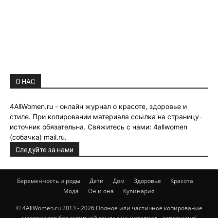
О НАС
4AllWomen.ru - онлайн журнал о красоте, здоровье и
стиле. При копировании материала ссылка на страницу-
источник обязательна. Свяжитесь с нами: 4allwomen
(собачка) mail.ru.
Следуйте за нами
Беременность и роды
Дети
Дом
Здоровье
Красота
Мода
Он и она
Кулинария
© 4AllWomen.ru 2013 - 2026 Полное или частичное копирование
материалов без активной ссылки на материал - запрещено!