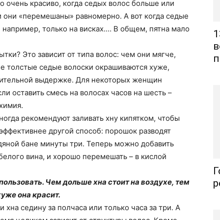
о очень красиво, когда седых волос больше или
и они «перемешаны» равномерно. А вот когда седые
 например, только на висках.… В общем, пятна мало
1
в
тки? Это зависит от типа волос: чем они мягче,
п
ие толстые седые волоски окрашиваются хуже,
длительной выдержке. Для некоторых женщин
ли оставить смесь на волосах часов на шесть –
 химия.
огда рекомендуют заливать хну кипятком, чтобы
 эффективнее другой способ: порошок разводят
одяной бане минуты три. Теперь можно добавить
 белого вина, и хорошо перемешать – в кислой
Г
ользовать. Чем дольше хна стоит на воздухе, тем
р
хуже она красит.
 хна седину за полчаса или только часа за три. А