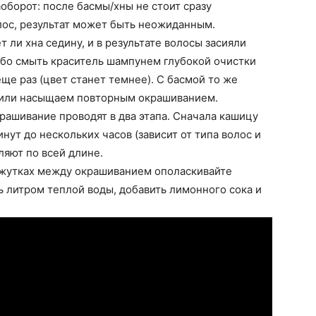
оборот: после басмы/хны не стоит сразу
лос, результат может быть неожиданным.
т ли хна седину, и в результате волосы засияли
ибо смыть краситель шампунем глубокой очистки
еще раз (цвет станет темнее). С басмой то же
м или насыщаем повторным окрашиванием.
крашивание проводят в два этапа. Сначала кашицу
нут до нескольких часов (зависит от типа волос и
ляют по всей длине.
ежутках между окрашиванием ополаскивайте
ь литром теплой воды, добавить лимонного сока и