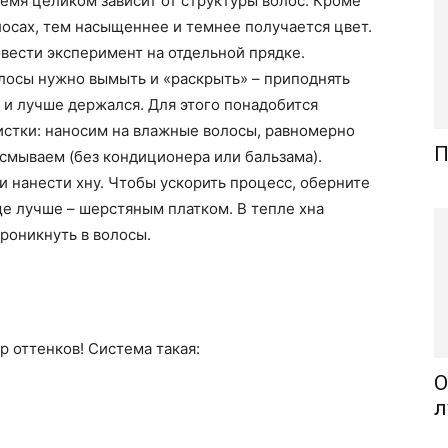
ремя целиком зависит от структуры волос. Кроме
лосах, тем насыщеннее и темнее получается цвет.
овести эксперимент на отдельной прядке.
олосы нужно вымыть и «раскрыть» – приподнять
 и лучше держался. Для этого понадобится
стки: наносим на влажные волосы, равномерно
П
смываем (без кондиционера или бальзама).
 нанести хну. Чтобы ускорить процесс, оберните
е лучше – шерстяным платком. В тепле хна
проникнуть в волосы.
р оттенков! Система такая:
О
л