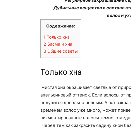
Регулярное закрашивание сед
Дубильные вещества в составе эт
волос и у
Содержание:
1
Только хна
2
Басма и хна
3
Общие советы
Только хна
Чистая хна окрашивает светлые от прир
апельсиновый оттенок. Если волосы от п
получится довольно ровным. А вот закра
временем волос уже много, может привес
пигментированные волосы темного медног
Перед тем как закрасить седину хной бе