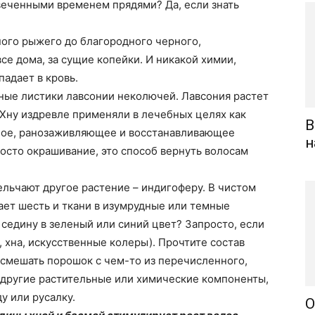
цвеченными временем прядями? Да, если знать
ного рыжего до благородного черного,
се дома, за сущие копейки. И никакой химии,
падает в кровь.
ные листики лавсонии неколючей. Лавсония растет
. Хну издревле применяли в лечебных целях как
В
ое, ранозаживляющее и восстанавливающее
н
просто окрашивание, это способ вернуть волосам
льчают другое растение – индигоферу. В чистом
ает шесть и ткани в изумрудные или темные
 седину в зеленый или синий цвет? Запросто, если
 хна, искусственные колеры). Прочтите состав
я смешать порошок с чем-то из перечисленного,
и другие растительные или химические компоненты,
у или русалку.
О