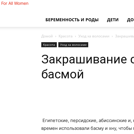
For All Women
БЕРЕМЕННОСТЬ И РОДЫ
ДЕТИ
Д
Домой
Красота
Уход ха волосами
Закрашива
Красота
Уход ха волосами
Закрашивание 
басмой
Египетские, персидские, абиссинские и,
времен использовали басму и хну, чтобы