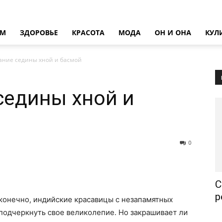
ОМ
ЗДОРОВЬЕ
КРАСОТА
МОДА
ОН И ОНА
КУЛ
ние седины хной и басмой
седины хной и
0
С
р
 конечно, индийские красавицы с незапамятных
 подчеркнуть свое великолепие. Но закрашивает ли