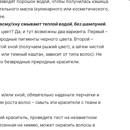
разводят порошок водой, чтобы получилась кашица.
тельного масла (кулинарного или косметического,
ее.
асму/хну смывают теплой водой, без шампуней.
цвет? Да, и тут возможны два варианта. Первый –
риродные пигменты черного цвета. Второй –
стой хной (получаем рыжий цвет), а затем чистой
или темный каштан, зависит от типа волос). Не
тно безвредные природные красители.
й и/или хной, обязательно наденьте перчатки и
 роста волос – смыть эти красители с ткани и
ий краситель, проведите тест на незаметном
несенная на химию, может окрасить волосы в