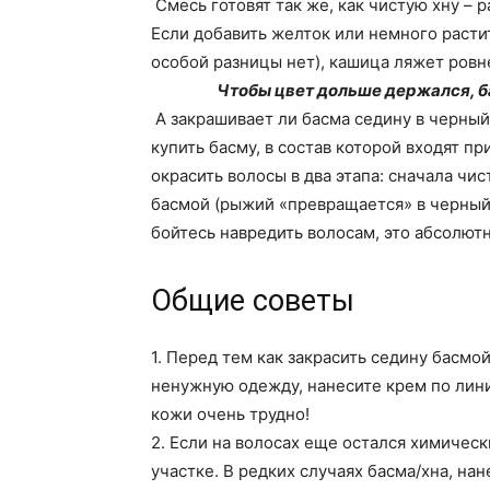
Смесь готовят так же, как чистую хну – 
Если добавить желток или немного расти
особой разницы нет), кашица ляжет ровн
Чтобы цвет дольше держался, б
А закрашивает ли басма седину в черный 
купить басму, в состав которой входят п
окрасить волосы в два этапа: сначала чи
басмой (рыжий «превращается» в черный 
бойтесь навредить волосам, это абсолю
Общие советы
1. Перед тем как закрасить седину басмо
ненужную одежду, нанесите крем по линии
кожи очень трудно!
2. Если на волосах еще остался химическ
участке. В редких случаях басма/хна, на