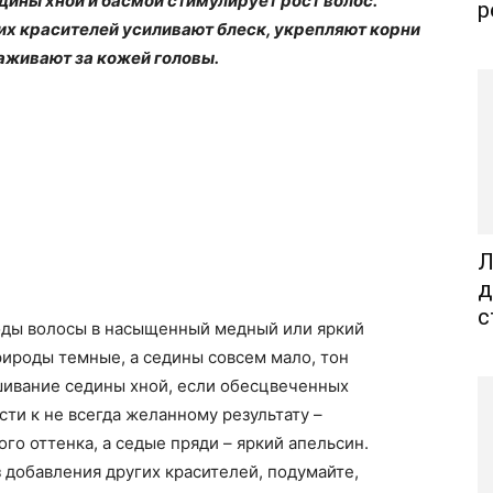
ины хной и басмой стимулирует рост волос.
р
их красителей усиливают блеск, укрепляют корни
хаживают за кожей головы.
Л
д
с
оды волосы в насыщенный медный или яркий
рироды темные, а седины совсем мало, тон
шивание седины хной, если обесцвеченных
ти к не всегда желанному результату –
о оттенка, а седые пряди – яркий апельсин.
з добавления других красителей, подумайте,