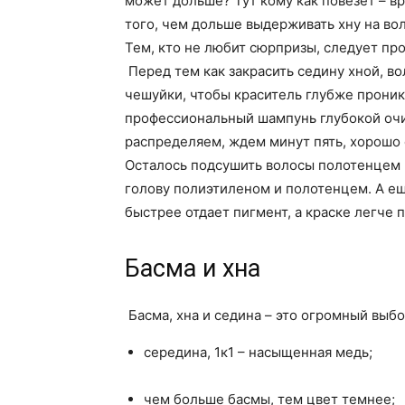
может дольше? Тут кому как повезет – в
того, чем дольше выдерживать хну на во
Тем, кто не любит сюрпризы, следует пр
Перед тем как закрасить седину хной, в
чешуйки, чтобы краситель глубже проник
профессиональный шампунь глубокой очи
распределяем, ждем минут пять, хорошо 
Осталось подсушить волосы полотенцем и
голову полиэтиленом и полотенцем. А ещ
быстрее отдает пигмент, а краске легче 
Басма и хна
Басма, хна и седина – это огромный выбо
середина, 1к1 – насыщенная медь;
чем больше басмы, тем цвет темнее;