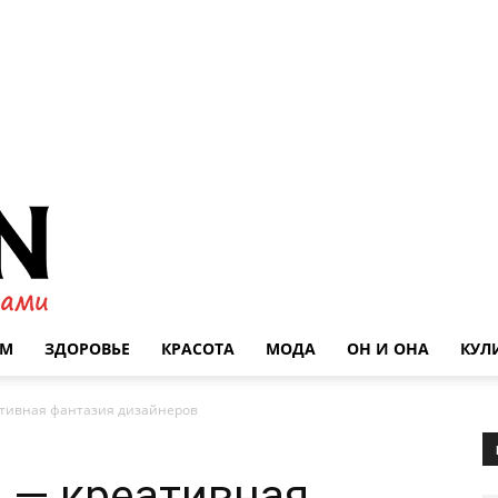
ОМ
ЗДОРОВЬЕ
КРАСОТА
МОДА
ОН И ОНА
КУЛ
тивная фантазия дизайнеров
 — креативная