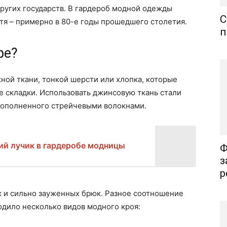
ругих государств. В гардероб модной одежды
С
тя – примерно в 80-е годы прошедшего столетия.
п
фе?
ой ткани, тонкой шерсти или хлопка, которые
е складки. Использовать джинсовую ткань стали
дополненного стрейчевыми волокнами.
ий лучик в гардеробе модницы
Ф
з
р
х и сильно зауженных брюк. Разное соотношение
дило несколько видов модного кроя: