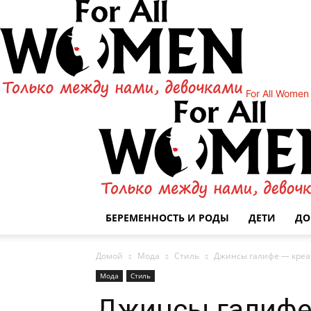
For All Women
БЕРЕМЕННОСТЬ И РОДЫ
ДЕТИ
Д
Домой
Мода
Стиль
Джинсы галифе — креа
Мода
Стиль
Джинсы галифе