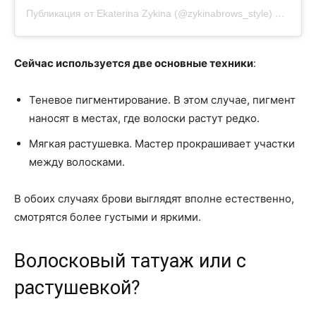
Публикация от Ekaterina Zykina (@zykinabrows_style)
2 Мар 20
Сейчас используется две основные техники
:
Теневое пигментирование. В этом случае, пигмент
наносят в местах, где волоски растут редко.
Мягкая растушевка. Мастер прокрашивает участки
между волосками.
В обоих случаях брови выглядят вполне естественно,
смотрятся более густыми и яркими.
Волосковый татуаж или с
растушевкой?