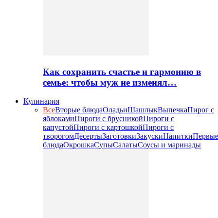
Как сохранить счастье и гармонию в
семье: чтобы муж не изменял…
Кулинария
Все
Вторые блюда
Оладьи
Шашлык
Выпечка
Пирог с
яблоками
Пироги с брусникой
Пироги с
капустой
Пироги с картошкой
Пироги с
творогом
Десерты
Заготовки
Закуски
Напитки
Первы
блюда
Окрошка
Супы
Салаты
Соусы и маринады