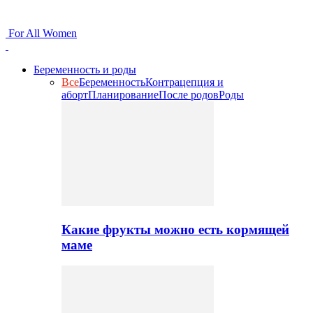
For All Women
Беременность и роды
Все
Беременность
Контрацепция и
аборт
Планирование
После родов
Роды
Какие фрукты можно есть кормящей
маме