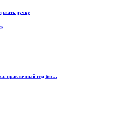
держать ручку
ок
ума: практичный гид без…