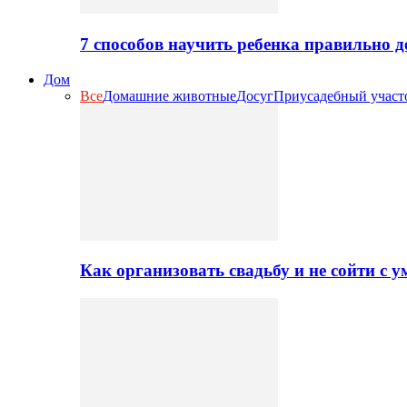
7 способов научить ребенка правильно 
Дом
Все
Домашние животные
Досуг
Приусадебный участ
Как организовать свадьбу и не сойти с 