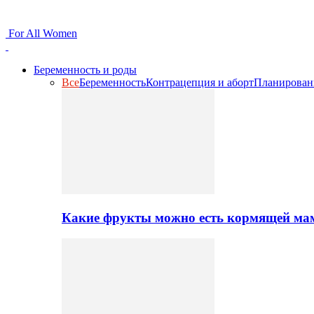
For All Women
Беременность и роды
Все
Беременность
Контрацепция и аборт
Планирован
Какие фрукты можно есть кормящей ма