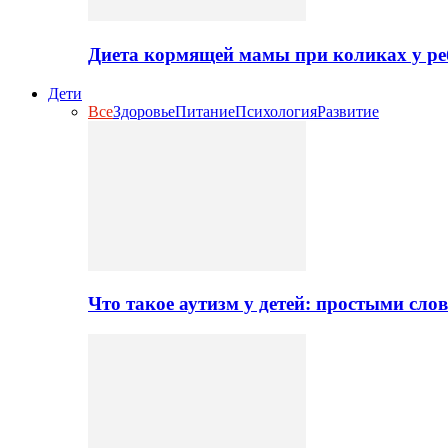
Диета кормящей мамы при коликах у ре
Дети
Все
Здоровье
Питание
Психология
Развитие
Что такое аутизм у детей: простыми сло