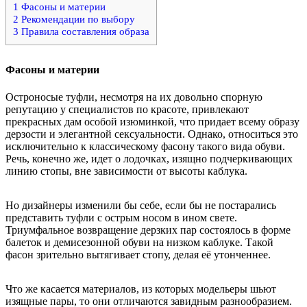
1
Фасоны и материи
2
Рекомендации по выбору
3
Правила составления образа
Фасоны и материи
Остроносые туфли, несмотря на их довольно спорную
репутацию у специалистов по красоте, привлекают
прекрасных дам особой изюминкой, что придает всему образу
дерзости и элегантной сексуальности. Однако, относиться это
исключительно к классическому фасону такого вида обуви.
Речь, конечно же, идет о лодочках, изящно подчеркивающих
линию стопы, вне зависимости от высоты каблука.
Но дизайнеры изменили бы себе, если бы не постарались
представить туфли с острым носом в ином свете.
Триумфальное возвращение дерзких пар состоялось в форме
балеток и демисезонной обуви на низком каблуке. Такой
фасон зрительно вытягивает стопу, делая её утонченнее.
Что же касается материалов, из которых модельеры шьют
изящные пары, то они отличаются завидным разнообразием.