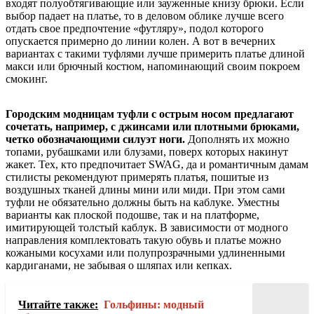
входят полуобтягивающие или зауженные книзу брюки. Если
выбор падает на платье, то в деловом облике лучше всего
отдать свое предпочтение «футляру», подол которого
опускается примерно до линии колен. А вот в вечерних
вариантах с такими туфлями лучше примерить платье длиной
макси или брючный костюм, напоминающий своим покроем
смокинг.
Городским модницам туфли с острым носом предлагают
сочетать, например, с джинсами или плотными брюками,
четко обозначающими силуэт ноги.
Дополнять их можно
топами, рубашками или блузами, поверх которых накинут
жакет. Тех, кто предпочитает SWAG, да и романтичным дамам
стилисты рекомендуют примерять платья, пошитые из
воздушных тканей длины мини или миди. При этом сами
туфли не обязательно должны быть на каблуке. Уместны
варианты как плоской подошве, так и на платформе,
имитирующей толстый каблук. В зависимости от модного
направления комплектовать такую обувь и платье можно
кожаными косухами или полупрозрачными удлиненными
кардиганами, не забывая о шляпах или кепках.
Читайте также:
Гольфины: модный