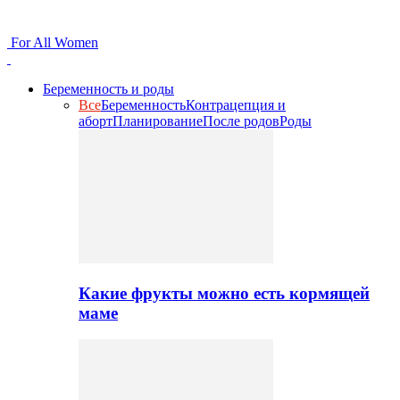
For All Women
Беременность и роды
Все
Беременность
Контрацепция и
аборт
Планирование
После родов
Роды
Какие фрукты можно есть кормящей
маме