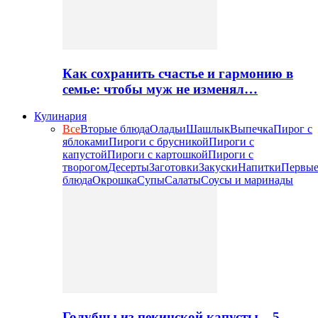
Как сохранить счастье и гармонию в
семье: чтобы муж не изменял…
Кулинария
Все
Вторые блюда
Оладьи
Шашлык
Выпечка
Пирог с
яблоками
Пироги с брусникой
Пироги с
капустой
Пироги с картошкой
Пироги с
творогом
Десерты
Заготовки
Закуски
Напитки
Первы
блюда
Окрошка
Супы
Салаты
Соусы и маринады
Голубцы из пекинской капусты – 5