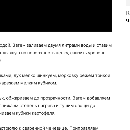
К
ч
дой. Затем заливаем двумя литрами воды и ставим
всплывшую на поверхность пенку, снизить уровень
и.
ками, лук мелко шинкуем, морковку режем тонкой
 нарезаем мелким кубиком.
ук, обжариваем до прозрачности. Затем добавляем
 снижаем степень нагрева и тушим овощи до
ниваем кубики картофеля.
астрюлю к сваренной чечевице. Приправляем