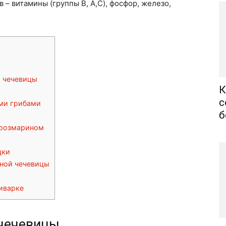
– витамины (группы B, A,C), фосфор, железо,
й чечевицы
К
с
ими грибами
б
 розмарином
цки
сной чечевицы
иварке
 чечевицы