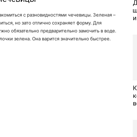
Д
щ
акомиться с разновидностями чечевицы. Зеленая –
и
иться, но зато отлично сохраняет форму. Для
ужно обязательно предварительно замочить в воде.
лочки зелена. Она варится значительно быстрее.
К
к
в