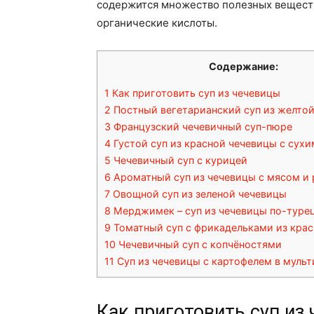
содержится множество полезных веществ 
органические кислоты.
Содержание:
1
Как приготовить суп из чечевицы
2
Постный вегетарианский суп из желто
3
Французский чечевичный суп-пюре
4
Густой суп из красной чечевицы с сух
5
Чечевичный суп с курицей
6
Ароматный суп из чечевицы с мясом и
7
Овощной суп из зеленой чечевицы
8
Мерджимек – суп из чечевицы по-туре
9
Томатный суп с фрикадельками из кра
10
Чечевичный суп с копчёностями
11
Суп из чечевицы с картофелем в мульт
Как приготовить суп из