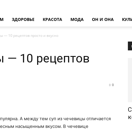
ОМ
ЗДОРОВЬЕ
КРАСОТА
МОДА
ОН И ОНА
КУЛ
ы — 10 рецептов просто и вкусно
ы — 10 рецептов
о
0
С
к
пулярна. А между тем суп из чечевицы отличается
ересным насыщенным вкусом. В чечевице