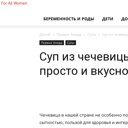
For All Women
БЕРЕМЕННОСТЬ И РОДЫ
ДЕТИ
Д
Домой
Первые блюда
Супы
Суп из чечевиц
Первые блюда
Супы
Суп из чечевиц
просто и вкусн
Чечевица в нашей стране не особенно по
сытностью, пользой для здоровья и инт