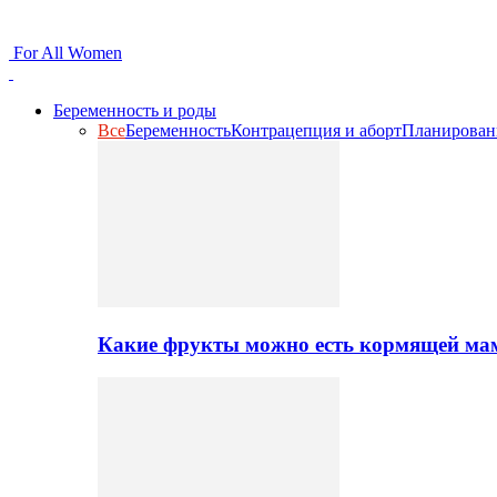
For All Women
Беременность и роды
Все
Беременность
Контрацепция и аборт
Планирован
Какие фрукты можно есть кормящей ма