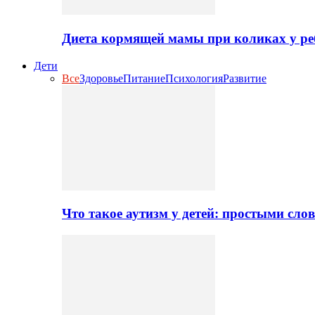
Диета кормящей мамы при коликах у ре
Дети
Все
Здоровье
Питание
Психология
Развитие
Что такое аутизм у детей: простыми сло