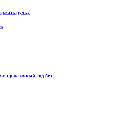
держать ручку
ок
ума: практичный гид без…