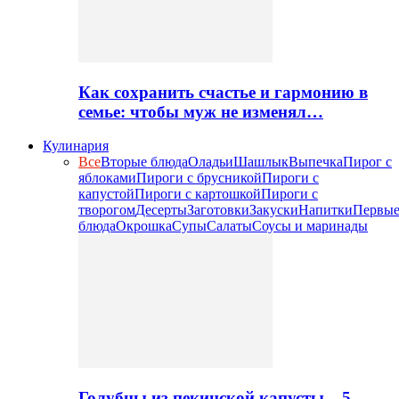
Как сохранить счастье и гармонию в
семье: чтобы муж не изменял…
Кулинария
Все
Вторые блюда
Оладьи
Шашлык
Выпечка
Пирог с
яблоками
Пироги с брусникой
Пироги с
капустой
Пироги с картошкой
Пироги с
творогом
Десерты
Заготовки
Закуски
Напитки
Первы
блюда
Окрошка
Супы
Салаты
Соусы и маринады
Голубцы из пекинской капусты – 5