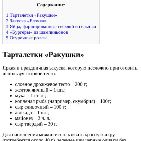
Содержание:
1
Тарталетки «Ракушки»
2
Закуска «Елочка»
3
Яйца, фаршированные свеклой и сельдью
4
«Бургеры» из шампиньонов
5
Огуречные роллы
Тарталетки «Ракушки»
Яркая и праздничная закуска, которую несложно приготовить,
используя готовое тесто.
слоеное дрожжевое тесто – 200 г;
желток яичный – 1 шт.;
мука – 1 ст. л.;
копченая рыба (например, скумбрия) – 100г;
сыр сливочный – 100 г;
авокадо – 1 шт.;
майонез – 2 ч. л.;
сыр твердый – 30 г.
Для наполнения можно использовать красную икру
(потребуется около 40 г), зеленые или черные оливки без