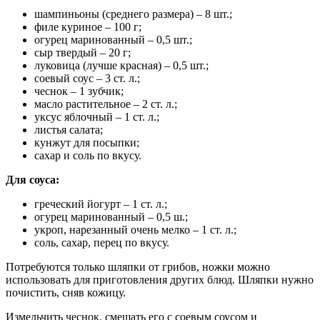
шампиньоны (среднего размера) – 8 шт.;
филе куриное – 100 г;
огурец маринованный – 0,5 шт.;
сыр твердый – 20 г;
луковица (лучше красная) – 0,5 шт.;
соевый соус – 3 ст. л.;
чеснок – 1 зубчик;
масло растительное – 2 ст. л.;
уксус яблочный – 1 ст. л.;
листья салата;
кунжут для посыпки;
сахар и соль по вкусу.
Для соуса:
греческий йогурт – 1 ст. л.;
огурец маринованный – 0,5 ш.;
укроп, нарезанный очень мелко – 1 ст. л.;
соль, сахар, перец по вкусу.
Потребуются только шляпки от грибов, ножки можно
использовать для приготовления других блюд. Шляпки нужно
почистить, сняв кожицу.
Измельчить чеснок, смешать его с соевым соусом и