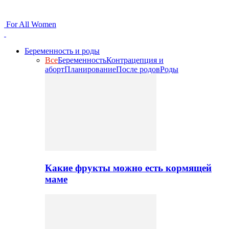
For All Women
Беременность и роды
Все
Беременность
Контрацепция и
аборт
Планирование
После родов
Роды
Какие фрукты можно есть кормящей
маме