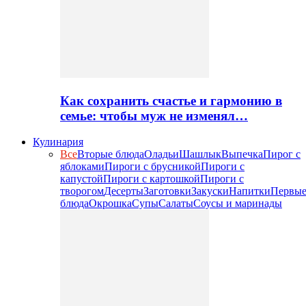
Как сохранить счастье и гармонию в
семье: чтобы муж не изменял…
Кулинария
Все
Вторые блюда
Оладьи
Шашлык
Выпечка
Пирог с
яблоками
Пироги с брусникой
Пироги с
капустой
Пироги с картошкой
Пироги с
творогом
Десерты
Заготовки
Закуски
Напитки
Первы
блюда
Окрошка
Супы
Салаты
Соусы и маринады