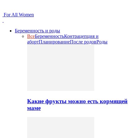
For All Women
Беременность и роды
Все
Беременность
Контрацепция и
аборт
Планирование
После родов
Роды
Какие фрукты можно есть кормящей
маме