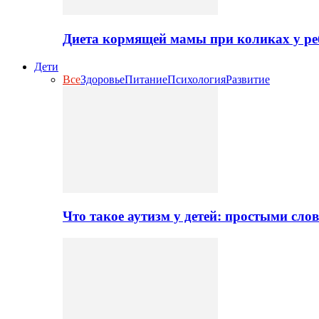
Диета кормящей мамы при коликах у ре
Дети
Все
Здоровье
Питание
Психология
Развитие
Что такое аутизм у детей: простыми сло