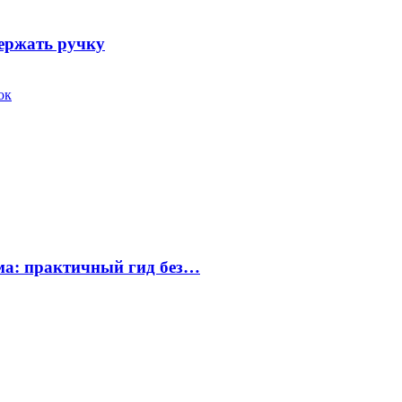
держать ручку
ок
ума: практичный гид без…