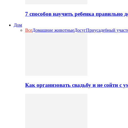
7 способов научить ребенка правильно 
Дом
Все
Домашние животные
Досуг
Приусадебный участ
Как организовать свадьбу и не сойти с 