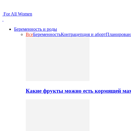
For All Women
Беременность и роды
Все
Беременность
Контрацепция и аборт
Планирован
Какие фрукты можно есть кормящей ма