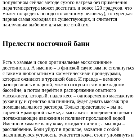
популярном сейчас методе сухого нагрева без применения
пара температура может достигать и вовсе 120 градусов, что
может повредить неподготовленному человеку), то турецкая
парная самая холодная из существующих, и считается
наилучшим выбором для менее стойких.
Прелести восточной бани
Есть в хамаме и свои оригинальные эксклюзивные
достоинства. А именно – в финской сауне вам не столкнуться
с такими любопытными косметическими процедурами,
которые ожидают в турецкой бане. И правда – немного
разогревшись в парной, можно искупаться в прохладном
бассейне, а потом перейти в распоряжение опытного
массажиста, который, надев кесе – одновременно массажную
рукавицу и средство для пилинга, будет делать массаж при
помощи мыльного раствора. Только представьте – вы на
горячей мраморной скамье, а массажист попеременно делает
поглаживающие движения и поливает прохладной водой.
Именно в хамаме вашу кожу ожидает пилинг, а мышцы –
расслабление. Боли уйдут в прошлое, захватив с собой
накопившуюся усталость, очистится кожа, стоит упомянуть и