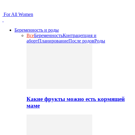
For All Women
Беременность и роды
Все
Беременность
Контрацепция и
аборт
Планирование
После родов
Роды
Какие фрукты можно есть кормящей
маме