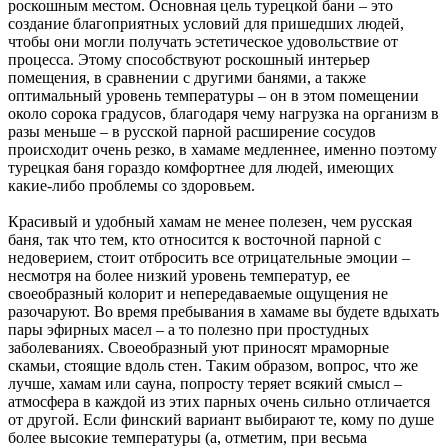
роскошным местом. Основная цель турецкой бани – это
создание благоприятных условий для пришедших людей,
чтобы они могли получать эстетическое удовольствие от
процесса. Этому способствуют роскошный интерьер
помещения, в сравнении с другими банями, а также
оптимальный уровень температуры – он в этом помещении
около сорока градусов, благодаря чему нагрузка на организм в
разы меньше – в русской парной расширение сосудов
происходит очень резко, в хамаме медленнее, именно поэтому
турецкая баня гораздо комфортнее для людей, имеющих
какие-либо проблемы со здоровьем.
Красивый и удобный хамам не менее полезен, чем русская
баня, так что тем, кто относится к восточной парной с
недоверием, стоит отбросить все отрицательные эмоции –
несмотря на более низкий уровень температур, ее
своеобразный колорит и непередаваемые ощущения не
разочаруют. Во время пребывания в хамаме вы будете вдыхать
пары эфирных масел – а то полезно при простудных
заболеваниях. Своеобразный уют приносят мраморные
скамьи, стоящие вдоль стен. Таким образом, вопрос, что же
лучше, хамам или сауна, попросту теряет всякий смысл –
атмосфера в каждой из этих парных очень сильно отличается
от другой. Если финский вариант выбирают те, кому по душе
более высокие температуры (а, отметим, при весьма