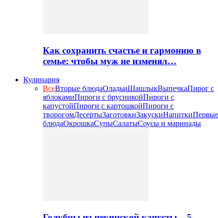
Как сохранить счастье и гармонию в
семье: чтобы муж не изменял…
Кулинария
Все
Вторые блюда
Оладьи
Шашлык
Выпечка
Пирог с
яблоками
Пироги с брусникой
Пироги с
капустой
Пироги с картошкой
Пироги с
творогом
Десерты
Заготовки
Закуски
Напитки
Первы
блюда
Окрошка
Супы
Салаты
Соусы и маринады
Голубцы из пекинской капусты – 5