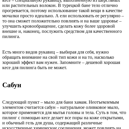
кесе – специальную рукавицу, выполненную из шерстяных
или растительных волокон. В турецкой бане тело отлично
прогревается, поэтому использование такой вещи в качестве
мочалки просто идеально. А ели использовать ее регулярно –
то она сможет положительно повлиять и на ваше здоровье –
улучшить кровообращение, сделать кожу более здоровой
внешне и, наконец, послужить средством для качественного
пилинга.
Есть много видов рукавиц – выбирая для себя, нужно
обращать внимание на свой тип кожи и на то, насколько
хороший эффект вам нужен. Запомните – дешевой хорошая
кесе для пилинга быть не может.
Сабун
Следующий пункт – мыло для бани хамам. Неотъемлемым
элементом считается сабун – натуральное оливковое мыло,
которое применяется для мытья головы и тела. Суть в том, что
пилинг с помощью кесе делает все поры на коже открытыми,
и обычный гель для душа, содержащий различные
искусственные химические соединения, может повлиять на