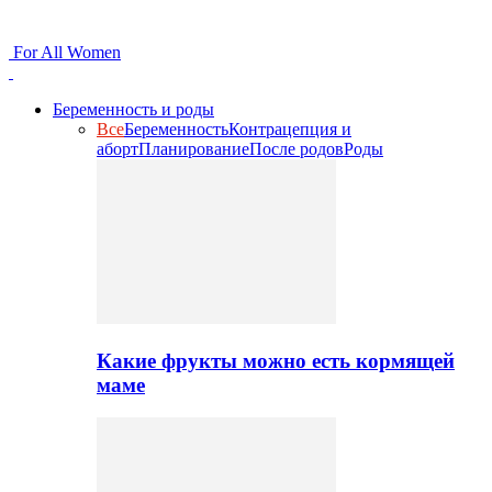
For All Women
Беременность и роды
Все
Беременность
Контрацепция и
аборт
Планирование
После родов
Роды
Какие фрукты можно есть кормящей
маме