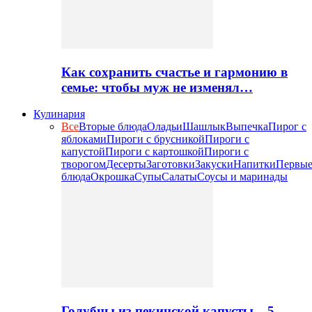
Как сохранить счастье и гармонию в
семье: чтобы муж не изменял…
Кулинария
Все
Вторые блюда
Оладьи
Шашлык
Выпечка
Пирог с
яблоками
Пироги с брусникой
Пироги с
капустой
Пироги с картошкой
Пироги с
творогом
Десерты
Заготовки
Закуски
Напитки
Первы
блюда
Окрошка
Супы
Салаты
Соусы и маринады
Голубцы из пекинской капусты – 5