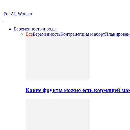
For All Women
Беременность и роды
Все
Беременность
Контрацепция и аборт
Планирован
Какие фрукты можно есть кормящей ма