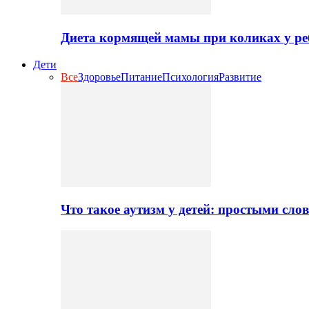
Диета кормящей мамы при коликах у ре
Дети
Все
Здоровье
Питание
Психология
Развитие
Что такое аутизм у детей: простыми сло