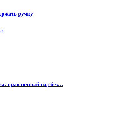
держать ручку
ок
ума: практичный гид без…