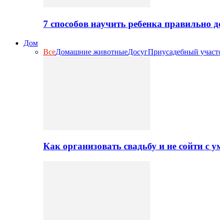
7 способов научить ребенка правильно 
Дом
Все
Домашние животные
Досуг
Приусадебный участ
Как организовать свадьбу и не сойти с 