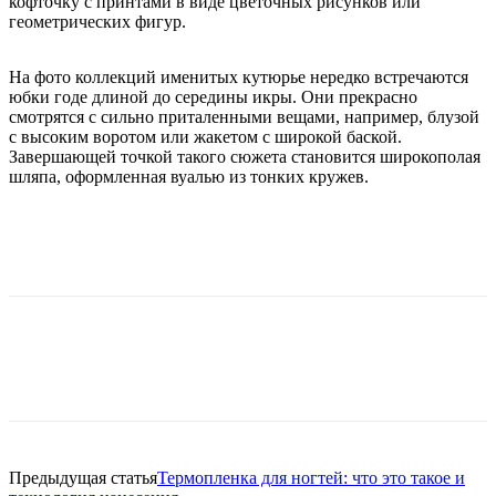
кофточку с принтами в виде цветочных рисунков или
геометрических фигур.
На фото коллекций именитых кутюрье нередко встречаются
юбки годе длиной до середины икры. Они прекрасно
смотрятся с сильно приталенными вещами, например, блузой
с высоким воротом или жакетом с широкой баской.
Завершающей точкой такого сюжета становится широкополая
шляпа, оформленная вуалью из тонких кружев.
Предыдущая статья
Термопленка для ногтей: что это такое и