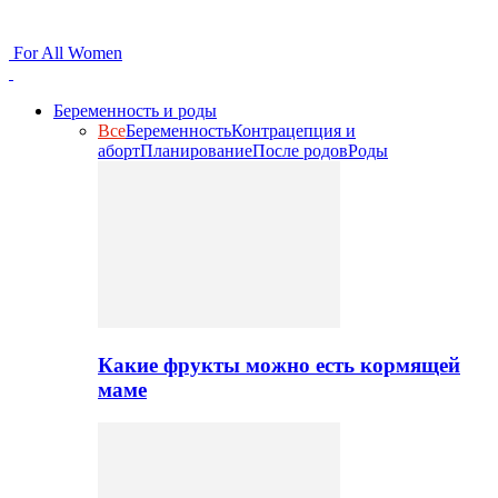
For All Women
Беременность и роды
Все
Беременность
Контрацепция и
аборт
Планирование
После родов
Роды
Какие фрукты можно есть кормящей
маме