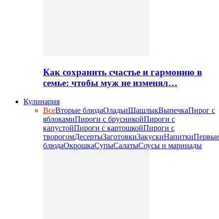
Как сохранить счастье и гармонию в
семье: чтобы муж не изменял…
Кулинария
Все
Вторые блюда
Оладьи
Шашлык
Выпечка
Пирог с
яблоками
Пироги с брусникой
Пироги с
капустой
Пироги с картошкой
Пироги с
творогом
Десерты
Заготовки
Закуски
Напитки
Первы
блюда
Окрошка
Супы
Салаты
Соусы и маринады