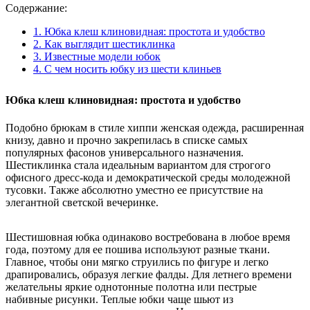
Содержание:
1.
Юбка клеш клиновидная: простота и удобство
2.
Как выглядит шестиклинка
3.
Известные модели юбок
4.
С чем носить юбку из шести клиньев
Юбка клеш клиновидная: простота и удобство
Подобно брюкам в стиле хиппи женская одежда, расширенная
книзу, давно и прочно закрепилась в списке самых
популярных фасонов универсального назначения.
Шестиклинка стала идеальным вариантом для строгого
офисного дресс-кода и демократической среды молодежной
тусовки. Также абсолютно уместно ее присутствие на
элегантной светской вечеринке.
Шестишовная юбка одинаково востребована в любое время
года, поэтому для ее пошива используют разные ткани.
Главное, чтобы они мягко струились по фигуре и легко
драпировались, образуя легкие фалды. Для летнего времени
желательны яркие однотонные полотна или пестрые
набивные рисунки. Теплые юбки чаще шьют из