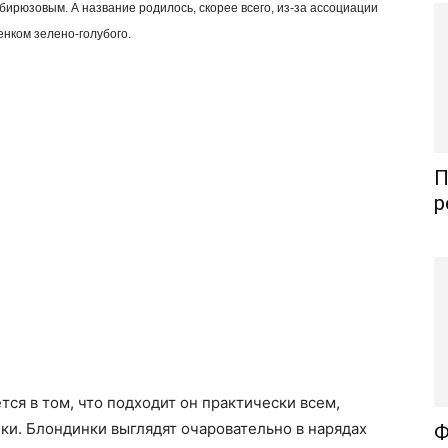
-бирюзовым. А название родилось, скорее всего, из-за ассоциации
енком зелено-голубого.
П
р
ся в том, что подходит он практически всем,
ки. Блондинки выглядят очаровательно в нарядах
Ф