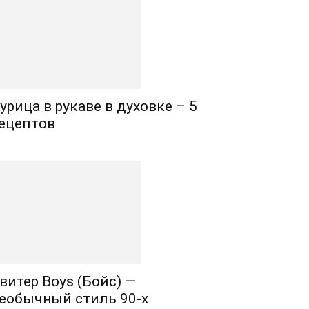
урица в рукаве в духовке – 5
ецептов
витер Boys (Бойс) —
еобычный стиль 90-х