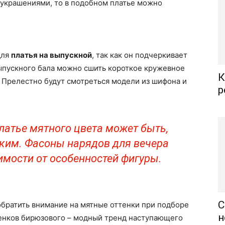
украшениями, то в подобном платье можно
для
платья на выпускной
, так как он подчеркивает
выпускного бала можно сшить короткое кружевное
К
. Прелестно будут смотреться модели из шифона и
р
латье мятного цвета может быть,
тким. Фасоны нарядов для вечера
имости от особенностей фигуры.
С
обратить внимание на мятные оттенки при подборе
н
тенков бирюзового – модный тренд наступающего