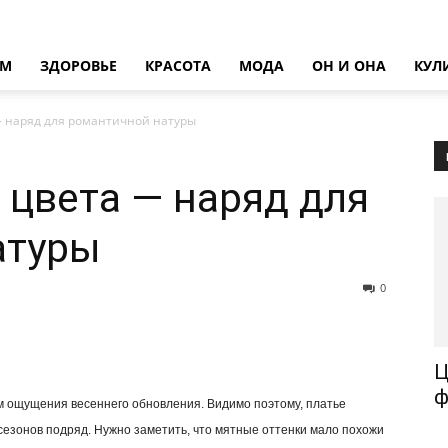
ОМ
ЗДОРОВЬЕ
КРАСОТА
МОДА
ОН И ОНА
КУЛ
— наряд для романтичной натуры
 цвета — наряд для
атуры
0
Ц
ф
м ощущения весеннего обновления. Видимо поэтому, платье
сезонов подряд. Нужно заметить, что мятные оттенки мало похожи