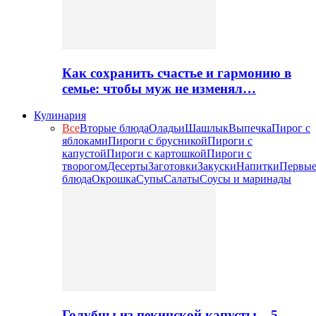
Как сохранить счастье и гармонию в
семье: чтобы муж не изменял…
Кулинария
Все
Вторые блюда
Оладьи
Шашлык
Выпечка
Пирог с
яблоками
Пироги с брусникой
Пироги с
капустой
Пироги с картошкой
Пироги с
творогом
Десерты
Заготовки
Закуски
Напитки
Первы
блюда
Окрошка
Супы
Салаты
Соусы и маринады
Голубцы из пекинской капусты – 5