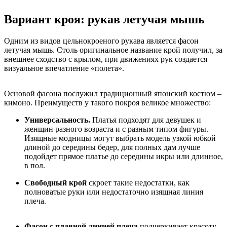
Вариант кроя: рукав летучая мышь
Одним из видов цельнокроеного рукава является фасон
летучая мышь. Столь оригинальное название крой получил, за
внешнее сходство с крылом, при движениях рук создается
визуальное впечатление «полета».
Основой фасона послужил традиционный японский костюм –
кимоно. Преимуществ у такого покроя великое множество:
Универсальность.
Платья подходят для девушек и
женщин разного возраста и с разным типом фигуры.
Изящные модницы могут выбрать модель узкой юбкой
длиной до середины бедер, для полных дам лучше
подойдет прямое платье до середины икры или длинное,
в пол.
Свободный крой
скроет такие недостатки, как
полноватые руки или недостаточно изящная линия
плеча.
Фасон с плавной линией плеча
подчеркивает красоту