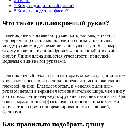
6
Ткани
7
Кому подходит такой фасон?
8
Кому не подходит фасон?
Что такое цельнокроеный рукав?
Цельнокроеным называют рукав, который выкраивается
одновременно с деталью полочки и спинки, то есть шва
между рукавом и деталями лифа не существует. Благодаря
такому крою, платье приобретает женственный и мягкий
силуэт. Линия плеча лишается угловатости, присущей
моделям с вшивными рукавами.
Цельнокроеный рукав позволяет «размыть» силуэт, при таком
крое платья невозможно четко определить место окончания
плечевой линии. Благодаря этому, в моделях с длинным
рукавом детали в верхней части значительно шире, чем внизу,
а это позволяет подчеркнуть хрупкие и изящные запястья. Для
более выраженного эффекта рукава дополняют манжетами
контрастного цвета или декорированными вышивкой,
бусинами.
Как правильно подобрать длину