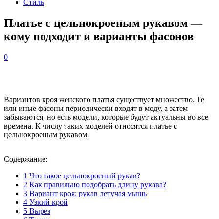
Стиль
Платье с цельнокроеным рукавом —
кому подходит и варианты фасонов
0
Вариантов кроя женского платья существует множество. Те
или иные фасоны периодически входят в моду, а затем
забываются, но есть модели, которые будут актуальны во все
времена. К числу таких моделей относятся платье с
цельнокроеным рукавом.
Содержание:
1
Что такое цельнокроеный рукав?
2
Как правильно подобрать длину рукава?
3
Вариант кроя: рукав летучая мышь
4
Узкий крой
5
Вырез