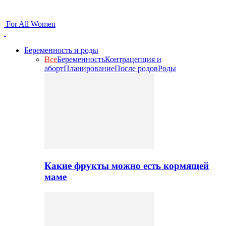
For All Women
Беременность и роды
Все
Беременность
Контрацепция и
аборт
Планирование
После родов
Роды
Какие фрукты можно есть кормящей
маме