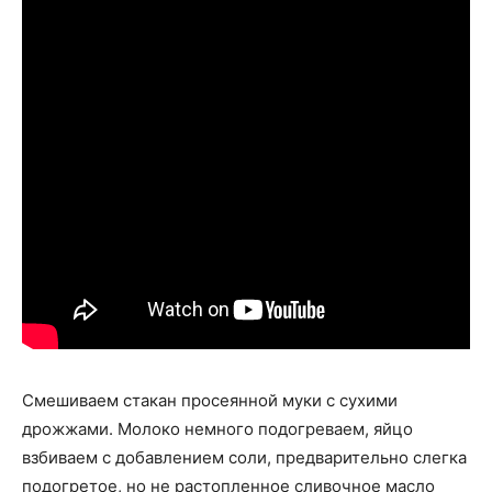
Смешиваем стакан просеянной муки с сухими
дрожжами. Молоко немного подогреваем, яйцо
взбиваем с добавлением соли, предварительно слегка
подогретое, но не растопленное сливочное масло