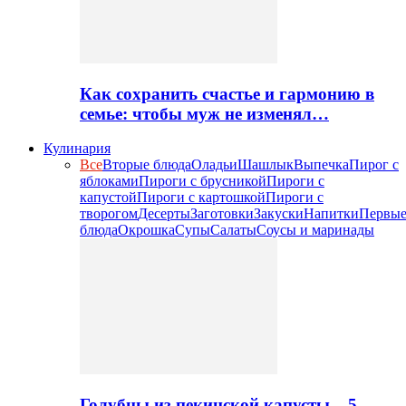
Как сохранить счастье и гармонию в
семье: чтобы муж не изменял…
Кулинария
Все
Вторые блюда
Оладьи
Шашлык
Выпечка
Пирог с
яблоками
Пироги с брусникой
Пироги с
капустой
Пироги с картошкой
Пироги с
творогом
Десерты
Заготовки
Закуски
Напитки
Первы
блюда
Окрошка
Супы
Салаты
Соусы и маринады
Голубцы из пекинской капусты – 5