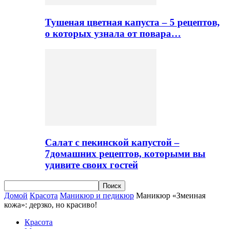
Тушеная цветная капуста – 5 рецептов,
о которых узнала от повара…
Салат с пекинской капустой –
7домашних рецептов, которыми вы
удивите своих гостей
Домой
Красота
Маникюр и педикюр
Маникюр «Змеиная
кожа»: дерзко, но красиво!
Красота