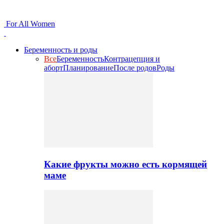
For All Women
Беременность и роды
Все
Беременность
Контрацепция и
аборт
Планирование
После родов
Роды
Какие фрукты можно есть кормящей
маме