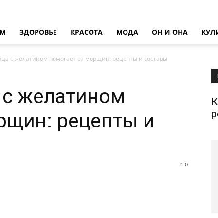
ОМ
ЗДОРОВЬЕ
КРАСОТА
МОДА
ОН И ОНА
КУЛ
ица с желатином помогает от морщин: рецепты и составы
 с желатином
К
р
рщин: рецепты и
0