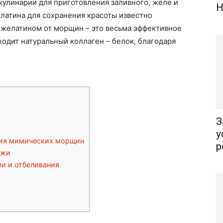
кулинарии для приготовления заливного, желе и
Н
елатина для сохранения красоты известно
 желатином от морщин – это весьма эффективное
входит натуральный коллаген – белок, благодаря
З
у
ния мимических морщин
р
ожи
и и отбеливания