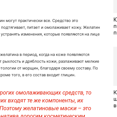
Ю
ин могут практически все. Средство это
п
, подтягивает, питает и омолаживает кожу. Желатин
п
 устранять изменения, которые появляются на лице
елатина в период, когда на коже появляются
т рыхлость и дряблость кожи, разлаживают мелкие
ологии от морщин, благодаря своему составу. По
кроме того, в его состав входит глицин.
орогих омолаживающих средств, то
К
ш
них входят те же компоненты, их
в
 Поэтому желатиновые маски – это
рнатива дорогим косметическим