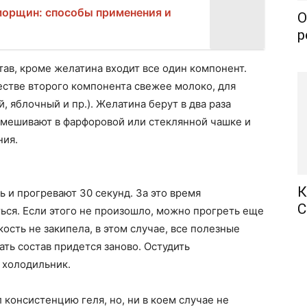
морщин: способы применения и
О
р
став, кроме желатина входит все один компонент.
честве второго компонента свежее молоко, для
 яблочный и пр.). Желатина берут в два раза
смешивают в фарфоровой или стеклянной чашке и
ния.
К
 и прогревают 30 секунд. За это время
С
ься. Если этого не произошло, можно прогреть еще
кость не закипела, в этом случае, все полезные
ать состав придется заново. Остудить
 холодильник.
 консистенцию геля, но, ни в коем случае не