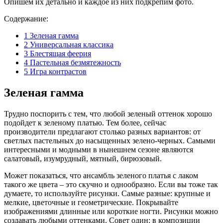
Опишем их детально и каждое из них подкрепим фото.
Содержание:
1
Зеленая гамма
2
Универсальная классика
3
Блестящая феерия
4
Пастельная безмятежность
5
Игра контрастов
Зеленая гамма
Трудно поспорить с тем, что любой зеленый оттенок хорошо
подойдет к зеленому платью. Тем более, сейчас
производители предлагают столько разных вариантов: от
светлых пастельных до насыщенных зелено-черных. Самыми
интересными и модными в нынешнем сезоне являются
салатовый, изумрудный, мятный, бирюзовый.
Может показаться, что ансамбль зеленого платья с лаком
такого же цвета – это скучно и однообразно. Если вы тоже так
думаете, то используйте рисунки. Самые разные: крупные и
мелкие, цветочные и геометрические. Покрывайте
изображениями длинные или короткие ногти. Рисунки можно
создавать любыми оттенками. Совет один: в композиции