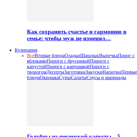
Как сохранить счастье и гармонию в
семье: чтобы муж не изменял…
Кулинария
Все
Вторые блюда
Оладьи
Шашлык
Выпечка
Пирог с
яблоками
Пироги с брусникой
Пироги с
капустой
Пироги с картошкой
Пироги с
творогом
Десерты
Заготовки
Закуски
Напитки
Первы
блюда
Окрошка
Супы
Салаты
Соусы и маринады
Голубцы из пекинской капусты – 5