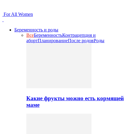
For All Women
Беременность и роды
Все
Беременность
Контрацепция и
аборт
Планирование
После родов
Роды
Какие фрукты можно есть кормящей
маме