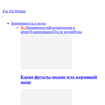
For All Women
Беременность и роды
Все
Беременность
Контрацепция и
аборт
Планирование
После родов
Роды
Какие фрукты можно есть кормящей
маме