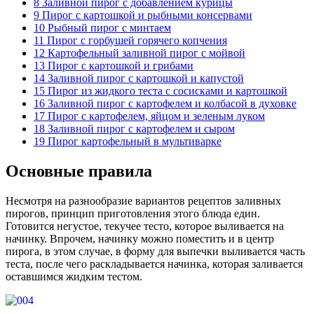
8
Заливной пирог с добавлением курицы
9
Пирог с картошкой и рыбными консервами
10
Рыбный пирог с минтаем
11
Пирог с горбушей горячего копчения
12
Картофельный заливной пирог с мойвой
13
Пирог с картошкой и грибами
14
Заливной пирог с картошкой и капустой
15
Пирог из жидкого теста с сосисками и картошкой
16
Заливной пирог с картофелем и колбасой в духовке
17
Пирог с картофелем, яйцом и зеленым луком
18
Заливной пирог с картофелем и сыром
19
Пирог картофельный в мультиварке
Основные правила
Несмотря на разнообразие вариантов рецептов заливных
пирогов, принцип приготовления этого блюда един.
Готовится негустое, текучее тесто, которое выливается на
начинку. Впрочем, начинку можно поместить и в центр
пирога, в этом случае, в форму для выпечки выливается часть
теста, после чего раскладывается начинка, которая заливается
оставшимся жидким тестом.