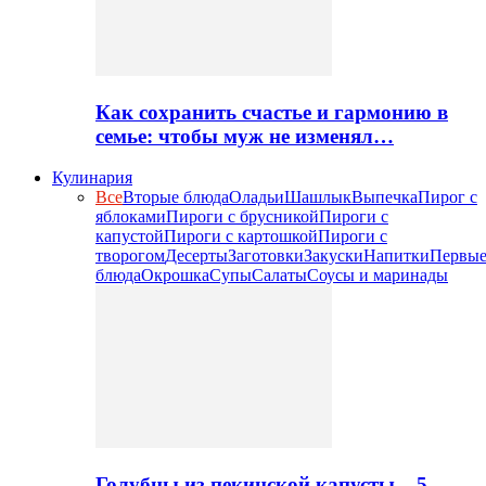
Как сохранить счастье и гармонию в
семье: чтобы муж не изменял…
Кулинария
Все
Вторые блюда
Оладьи
Шашлык
Выпечка
Пирог с
яблоками
Пироги с брусникой
Пироги с
капустой
Пироги с картошкой
Пироги с
творогом
Десерты
Заготовки
Закуски
Напитки
Первы
блюда
Окрошка
Супы
Салаты
Соусы и маринады
Голубцы из пекинской капусты – 5