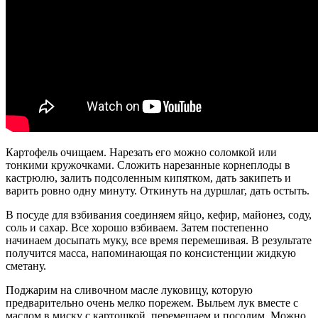
Картофель очищаем. Нарезать его можно соломкой или
тонкими кружочками. Сложить нарезанные корнеплоды в
кастрюлю, залить подсоленным кипятком, дать закипеть и
варить ровно одну минуту. Откинуть на дуршлаг, дать остыть.
В посуде для взбивания соединяем яйцо, кефир, майонез, соду,
соль и сахар. Все хорошо взбиваем. Затем постепенно
начинаем досыпать муку, все время перемешивая. В результате
получится масса, напоминающая по консистенции жидкую
сметану.
Поджарим на сливочном масле луковицу, которую
предварительно очень мелко порежем. Выльем лук вместе с
маслом в миску с картошкой, перемешаем и посолим. Можно