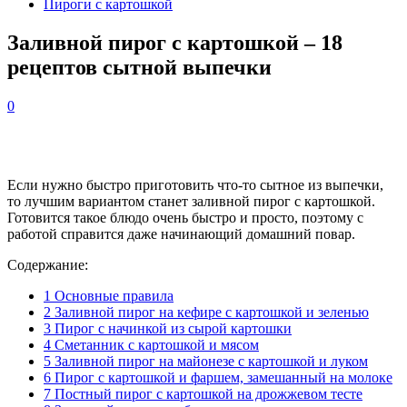
Пироги с картошкой
Заливной пирог с картошкой – 18
рецептов сытной выпечки
0
Если нужно быстро приготовить что-то сытное из выпечки,
то лучшим вариантом станет заливной пирог с картошкой.
Готовится такое блюдо очень быстро и просто, поэтому с
работой справится даже начинающий домашний повар.
Содержание:
1
Основные правила
2
Заливной пирог на кефире с картошкой и зеленью
3
Пирог с начинкой из сырой картошки
4
Сметанник с картошкой и мясом
5
Заливной пирог на майонезе с картошкой и луком
6
Пирог с картошкой и фаршем, замешанный на молоке
7
Постный пирог с картошкой на дрожжевом тесте