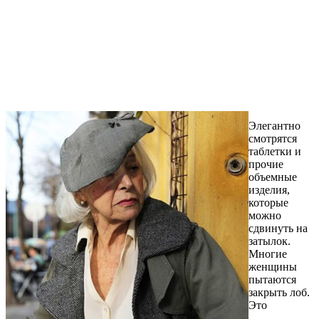
Элегантно
смотрятся
таблетки и
прочие
объемные
изделия,
которые
можно
сдвинуть на
затылок.
Многие
женщины
пытаются
закрыть лоб.
Это