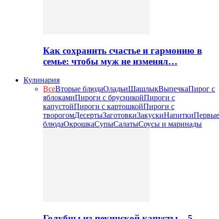
Как сохранить счастье и гармонию в
семье: чтобы муж не изменял…
Кулинария
Все
Вторые блюда
Оладьи
Шашлык
Выпечка
Пирог с
яблоками
Пироги с брусникой
Пироги с
капустой
Пироги с картошкой
Пироги с
творогом
Десерты
Заготовки
Закуски
Напитки
Первы
блюда
Окрошка
Супы
Салаты
Соусы и маринады
Голубцы из пекинской капусты – 5