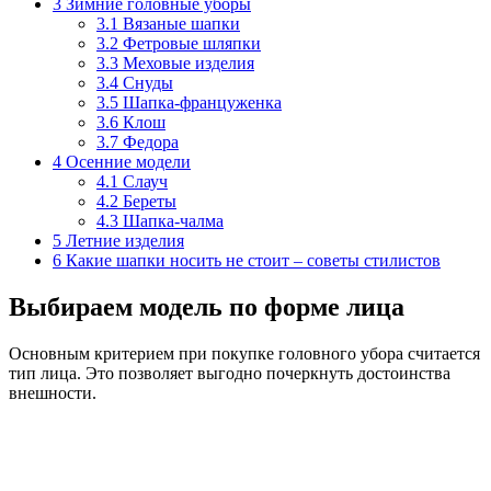
3
Зимние головные уборы
3.1
Вязаные шапки
3.2
Фетровые шляпки
3.3
Меховые изделия
3.4
Снуды
3.5
Шапка-француженка
3.6
Клош
3.7
Федора
4
Осенние модели
4.1
Слауч
4.2
Береты
4.3
Шапка-чалма
5
Летние изделия
6
Какие шапки носить не стоит – советы стилистов
Выбираем модель по форме лица
Основным критерием при покупке головного убора считается
тип лица. Это позволяет выгодно почеркнуть достоинства
внешности.