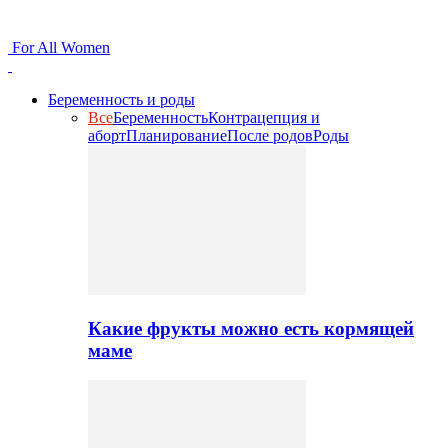
For All Women
Беременность и роды
Все
Беременность
Контрацепция и
аборт
Планирование
После родов
Роды
Какие фрукты можно есть кормящей
маме