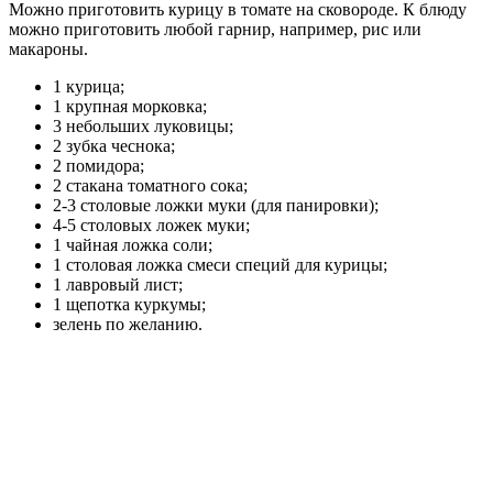
Можно приготовить курицу в томате на сковороде. К блюду
можно приготовить любой гарнир, например, рис или
макароны.
1 курица;
1 крупная морковка;
3 небольших луковицы;
2 зубка чеснока;
2 помидора;
2 стакана томатного сока;
2-3 столовые ложки муки (для панировки);
4-5 столовых ложек муки;
1 чайная ложка соли;
1 столовая ложка смеси специй для курицы;
1 лавровый лист;
1 щепотка куркумы;
зелень по желанию.