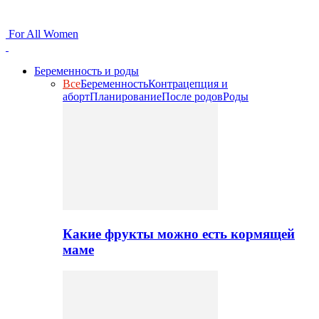
For All Women
Беременность и роды
Все
Беременность
Контрацепция и
аборт
Планирование
После родов
Роды
Какие фрукты можно есть кормящей
маме