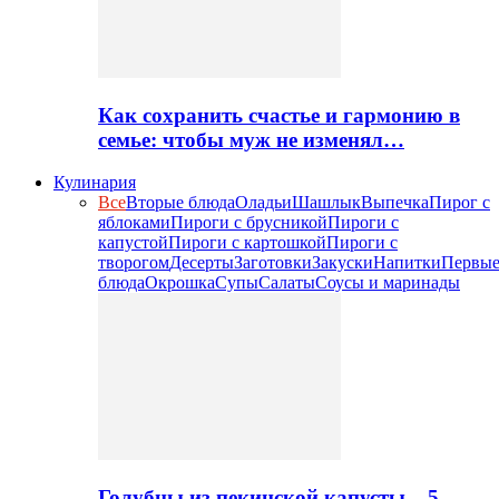
Как сохранить счастье и гармонию в
семье: чтобы муж не изменял…
Кулинария
Все
Вторые блюда
Оладьи
Шашлык
Выпечка
Пирог с
яблоками
Пироги с брусникой
Пироги с
капустой
Пироги с картошкой
Пироги с
творогом
Десерты
Заготовки
Закуски
Напитки
Первы
блюда
Окрошка
Супы
Салаты
Соусы и маринады
Голубцы из пекинской капусты – 5