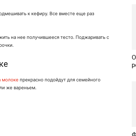
дмешивать к кефиру. Все вместе еще раз
жить на нее получившееся тесто. Поджаривать с
рочки.
О
ке
р
а молоке
прекрасно подойдут для семейного
или же вареньем.
Ф