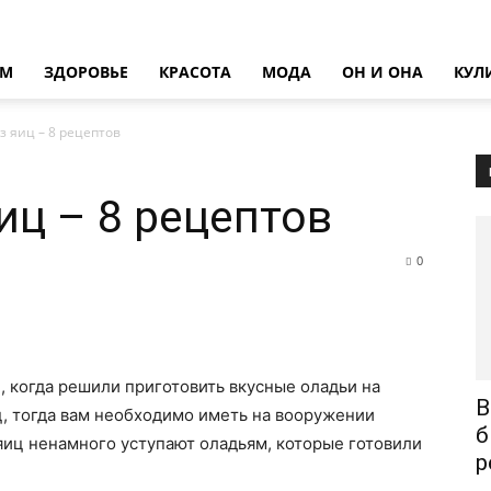
ОМ
ЗДОРОВЬЕ
КРАСОТА
МОДА
ОН И ОНА
КУЛ
 яиц – 8 рецептов
иц – 8 рецептов
0
й, когда решили приготовить вкусные оладьи на
В
иц, тогда вам необходимо иметь на вооружении
б
 яиц ненамного уступают оладьям, которые готовили
р