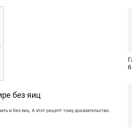
м
Г
б
ре без яиц
ь и без яиц. А этот рецепт тому доказательство.