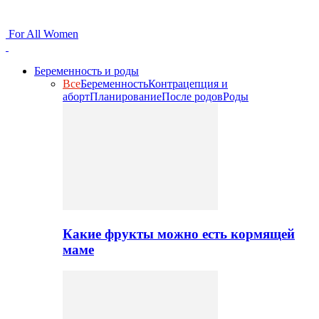
For All Women
Беременность и роды
Все
Беременность
Контрацепция и
аборт
Планирование
После родов
Роды
Какие фрукты можно есть кормящей
маме