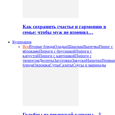
Как сохранить счастье и гармонию в
семье: чтобы муж не изменял…
Кулинария
Все
Вторые блюда
Оладьи
Шашлык
Выпечка
Пирог с
яблоками
Пироги с брусникой
Пироги с
капустой
Пироги с картошкой
Пироги с
творогом
Десерты
Заготовки
Закуски
Напитки
Первы
блюда
Окрошка
Супы
Салаты
Соусы и маринады
Голубцы из пекинской капусты – 5