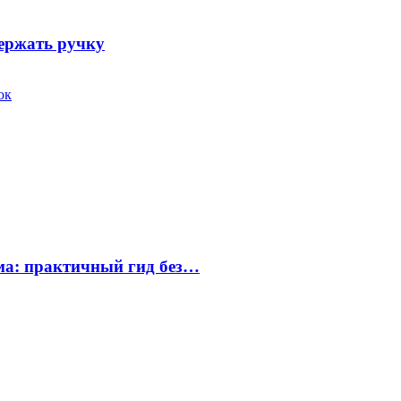
держать ручку
ок
ума: практичный гид без…