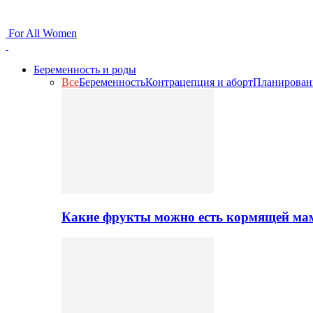
For All Women
Беременность и роды
Все
Беременность
Контрацепция и аборт
Планирован
Какие фрукты можно есть кормящей ма