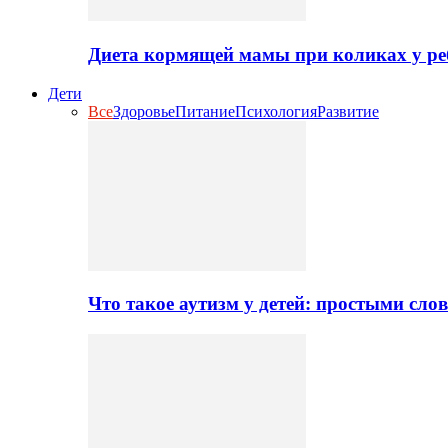
Диета кормящей мамы при коликах у ре
Дети
Все
Здоровье
Питание
Психология
Развитие
Что такое аутизм у детей: простыми сло