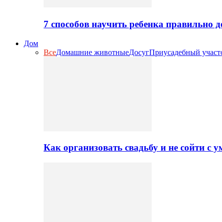
7 способов научить ребенка правильно 
Дом
Все
Домашние животные
Досуг
Приусадебный участ
Как организовать свадьбу и не сойти с 