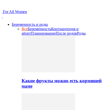
For All Women
Беременность и роды
Все
Беременность
Контрацепция и
аборт
Планирование
После родов
Роды
Какие фрукты можно есть кормящей
маме