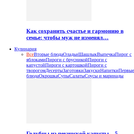
Как сохранить счастье и гармонию в
семье: чтобы муж не изменял…
Кулинария
Все
Вторые блюда
Оладьи
Шашлык
Выпечка
Пирог с
яблоками
Пироги с брусникой
Пироги с
капустой
Пироги с картошкой
Пироги с
творогом
Десерты
Заготовки
Закуски
Напитки
Первы
блюда
Окрошка
Супы
Салаты
Соусы и маринады
Голубцы из пекинской капусты – 5