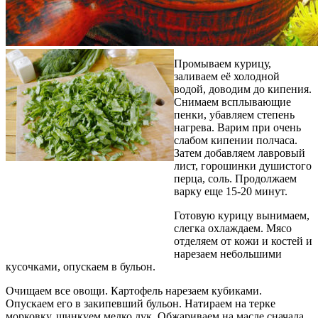
Промываем курицу,
заливаем её холодной
водой, доводим до кипения.
Снимаем всплывающие
пенки, убавляем степень
нагрева. Варим при очень
слабом кипении полчаса.
Затем добавляем лавровый
лист, горошинки душистого
перца, соль. Продолжаем
варку еще 15-20 минут.
Готовую курицу вынимаем,
слегка охлаждаем. Мясо
отделяем от кожи и костей и
нарезаем небольшими
кусочками, опускаем в бульон.
Очищаем все овощи. Картофель нарезаем кубиками.
Опускаем его в закипевший бульон. Натираем на терке
морковку, шинкуем мелко лук. Обжариваем на масле сначала