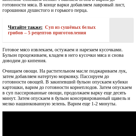
готовности мяса. В конце варки добавляем лавровый лист,
горошинки душистого и горького перца.
Читайте также:
Суп из сушёных белых
грибов – 5 рецептов приготовления
Готовое мясо извлекаем, остужаем и нарезаем кусочками.
Бульон процеживаем, кладем в него кусочки мяса и снова
доводим до кипения.
Очищаем овощи. На растительном масле поджариваем лук,
затем добавляем натертую морковку. Пассируем до
готовности овощей. В закипевший бульон опускаем кубики
картошки, варим до готовности корнеплодов. Затем опускаем
в суп пассированные овощи, продолжаем варку еще десять
минут. Затем опускаем в бульон консервированный щавель и
мелко нашинкованную зелень. Варим еще 1-2 минуты.