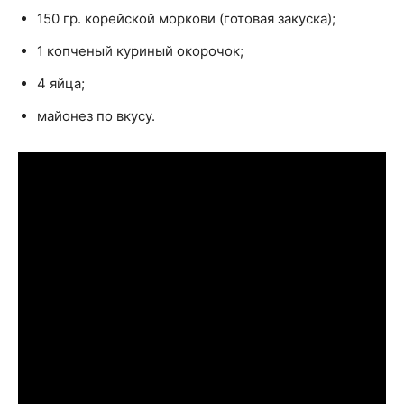
150 гр. корейской моркови (готовая закуска);
1 копченый куриный окорочок;
4 яйца;
майонез по вкусу.