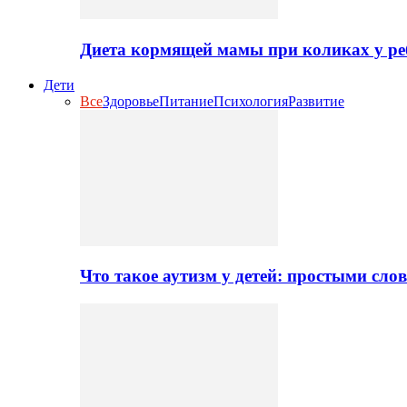
Диета кормящей мамы при коликах у ре
Дети
Все
Здоровье
Питание
Психология
Развитие
Что такое аутизм у детей: простыми сло