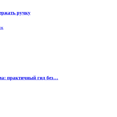
держать ручку
ок
ума: практичный гид без…