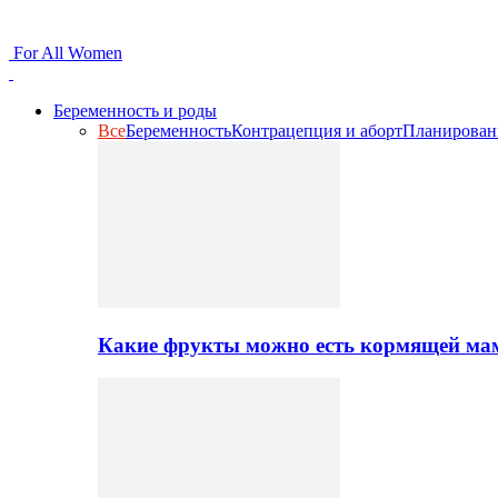
For All Women
Беременность и роды
Все
Беременность
Контрацепция и аборт
Планирован
Какие фрукты можно есть кормящей ма