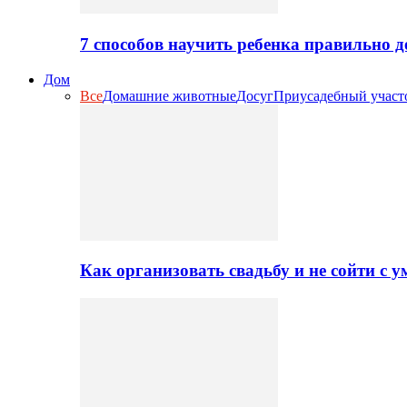
7 способов научить ребенка правильно 
Дом
Все
Домашние животные
Досуг
Приусадебный участ
Как организовать свадьбу и не сойти с 