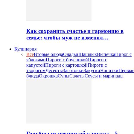
Как сохранить счастье и гармонию в
семье: чтобы муж не изменял…
Кулинария
Все
Вторые блюда
Оладьи
Шашлык
Выпечка
Пирог с
яблоками
Пироги с брусникой
Пироги с
капустой
Пироги с картошкой
Пироги с
творогом
Десерты
Заготовки
Закуски
Напитки
Первы
блюда
Окрошка
Супы
Салаты
Соусы и маринады
Голубцы из пекинской капусты – 5