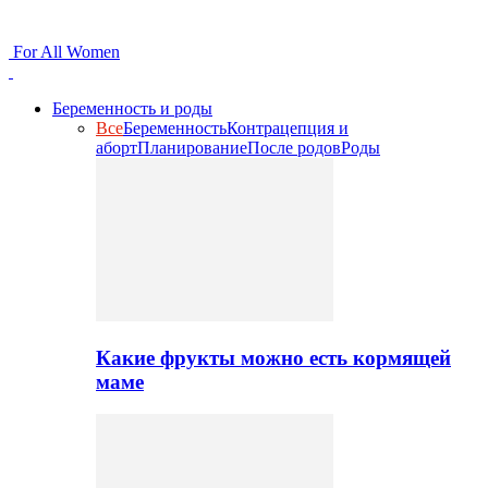
For All Women
Беременность и роды
Все
Беременность
Контрацепция и
аборт
Планирование
После родов
Роды
Какие фрукты можно есть кормящей
маме