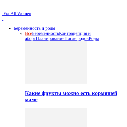
For All Women
Беременность и роды
Все
Беременность
Контрацепция и
аборт
Планирование
После родов
Роды
Какие фрукты можно есть кормящей
маме