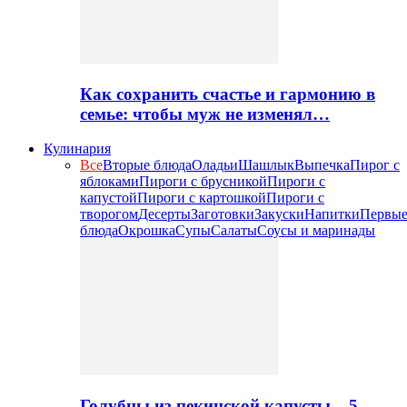
Как сохранить счастье и гармонию в
семье: чтобы муж не изменял…
Кулинария
Все
Вторые блюда
Оладьи
Шашлык
Выпечка
Пирог с
яблоками
Пироги с брусникой
Пироги с
капустой
Пироги с картошкой
Пироги с
творогом
Десерты
Заготовки
Закуски
Напитки
Первы
блюда
Окрошка
Супы
Салаты
Соусы и маринады
Голубцы из пекинской капусты – 5