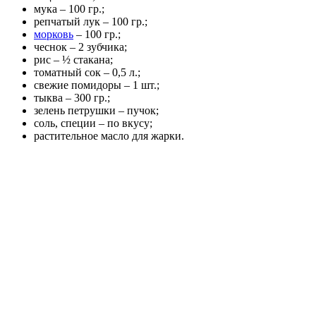
мука – 100 гр.;
репчатый лук – 100 гр.;
морковь
– 100 гр.;
чеснок – 2 зубчика;
рис – ½ стакана;
томатный сок – 0,5 л.;
свежие помидоры – 1 шт.;
тыква – 300 гр.;
зелень петрушки – пучок;
соль, специи – по вкусу;
растительное масло для жарки.