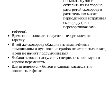
посыпать мукой и
обжарить их на хорошо
разогретой сковороде в
растительном масле,
периодически встряхивая
сковороду (или
переворачивая сами
тефтели).
Временно выложить полуготовые фрикадельки на
тарелку.
В той же сковороде обжаривать измельчённые
шампиньоны и лук, пока из грибов не испариться влага,
и они не начнут подрумяниваться.
Добавить томат-пасту, соль, специи, немного муки и
хорошо перемешать.
Влить понемногу бульон и сливки, размешать и
положить тефтели.