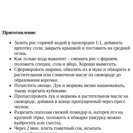
Приготовление
:
Залить рис горячей водой в пропорции 1:1, добавить
щепотку соли, закрыть крышкой и поставить на средний
огонь.
Как только вода выкипит – смешать рис с фаршем,
положить специи, соль и яйцо. Хорошо вымесить.
Сформировать шарики, обвалять их в муке и обжарить в
растительном или сливочном масле на сковороде до
образования корочки.
Почистить овощи. Лук и морковь мелко нашинковать,
тыкву порезать кубиками.
Пропассеровать лук и морковь в растительном масле на
сковороде, добавив в конце пропущенный через пресс
чеснок.
Разрезать пополам свежий помидор и, натерев его на
крупной тёрке, положить к обжарке (шкурку можно
выбросить или съесть).
Через 2 мин. влить томатный сок, всыпать