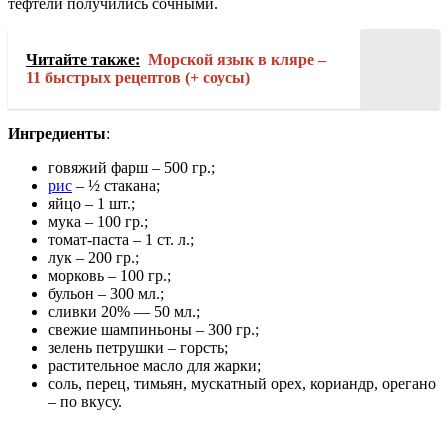
тефтели получились сочными.
Читайте также:
Морской язык в кляре –
11 быстрых рецептов (+ соусы)
Ингредиенты
:
говяжий фарш – 500 гр.;
рис
– ½ стакана;
яйцо – 1 шт.;
мука – 100 гр.;
томат-паста – 1 ст. л.;
лук – 200 гр.;
морковь – 100 гр.;
бульон – 300 мл.;
сливки 20% — 50 мл.;
свежие шампиньоны – 300 гр.;
зелень петрушки – горсть;
растительное масло для жарки;
соль, перец, тимьян, мускатный орех, кориандр, орегано
– по вкусу.