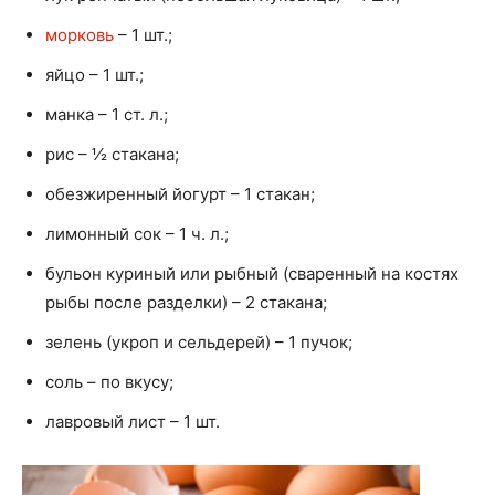
морковь
– 1 шт.;
яйцо – 1 шт.;
манка – 1 ст. л.;
рис – ½ стакана;
обезжиренный йогурт – 1 стакан;
лимонный сок – 1 ч. л.;
бульон куриный или рыбный (сваренный на костях
рыбы после разделки) – 2 стакана;
зелень (укроп и сельдерей) – 1 пучок;
соль – по вкусу;
лавровый лист – 1 шт.