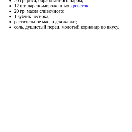
50 гр. риса, обработанного паром;
12 шт. варено-мороженных
креветок
;
20 гр. масла сливочного;
1 зубчик чеснока;
растительное масло для жарки;
соль, душистый перец, молотый кориандр по вкусу.