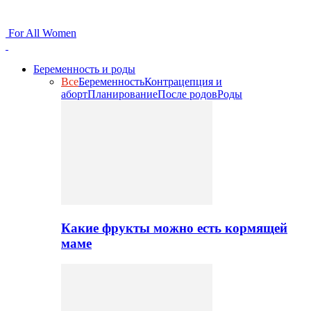
For All Women
Беременность и роды
Все
Беременность
Контрацепция и
аборт
Планирование
После родов
Роды
Какие фрукты можно есть кормящей
маме