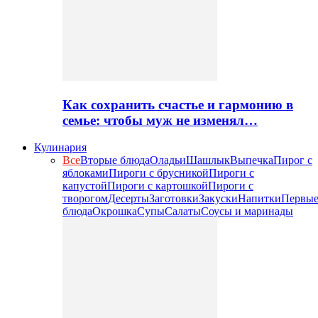
Как сохранить счастье и гармонию в
семье: чтобы муж не изменял…
Кулинария
Все
Вторые блюда
Оладьи
Шашлык
Выпечка
Пирог с
яблоками
Пироги с брусникой
Пироги с
капустой
Пироги с картошкой
Пироги с
творогом
Десерты
Заготовки
Закуски
Напитки
Первы
блюда
Окрошка
Супы
Салаты
Соусы и маринады