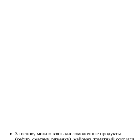
За основу можно взять кисломолочные продукты
(кефир, сметану, ряженку), майонез, томатный соус или