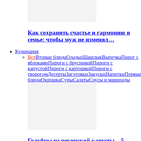
Как сохранить счастье и гармонию в
семье: чтобы муж не изменял…
Кулинария
Все
Вторые блюда
Оладьи
Шашлык
Выпечка
Пирог с
яблоками
Пироги с брусникой
Пироги с
капустой
Пироги с картошкой
Пироги с
творогом
Десерты
Заготовки
Закуски
Напитки
Первы
блюда
Окрошка
Супы
Салаты
Соусы и маринады
Голубцы из пекинской капусты – 5