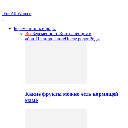
For All Women
Беременность и роды
Все
Беременность
Контрацепция и
аборт
Планирование
После родов
Роды
Какие фрукты можно есть кормящей
маме