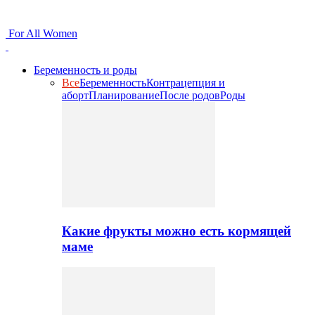
For All Women
Беременность и роды
Все
Беременность
Контрацепция и
аборт
Планирование
После родов
Роды
Какие фрукты можно есть кормящей
маме