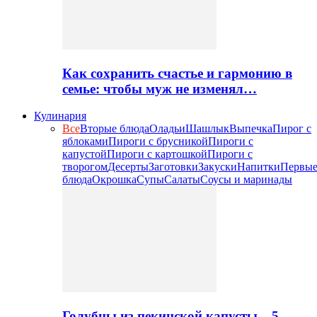
Как сохранить счастье и гармонию в
семье: чтобы муж не изменял…
Кулинария
Все
Вторые блюда
Оладьи
Шашлык
Выпечка
Пирог с
яблоками
Пироги с брусникой
Пироги с
капустой
Пироги с картошкой
Пироги с
творогом
Десерты
Заготовки
Закуски
Напитки
Первы
блюда
Окрошка
Супы
Салаты
Соусы и маринады
Голубцы из пекинской капусты – 5