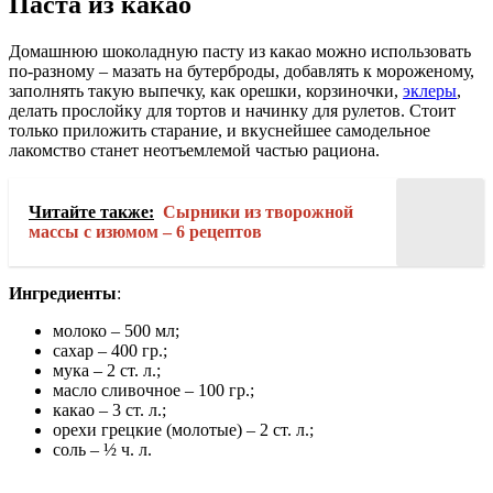
Паста из какао
Домашнюю шоколадную пасту из какао можно использовать
по-разному – мазать на бутерброды, добавлять к мороженому,
заполнять такую выпечку, как орешки, корзиночки,
эклеры
,
делать прослойку для тортов и начинку для рулетов. Стоит
только приложить старание, и вкуснейшее самодельное
лакомство станет неотъемлемой частью рациона.
Читайте также:
Сырники из творожной
массы с изюмом – 6 рецептов
Ингредиенты
:
молоко – 500 мл;
сахар – 400 гр.;
мука – 2 ст. л.;
масло сливочное – 100 гр.;
какао – 3 ст. л.;
орехи грецкие (молотые) – 2 ст. л.;
соль – ½ ч. л.