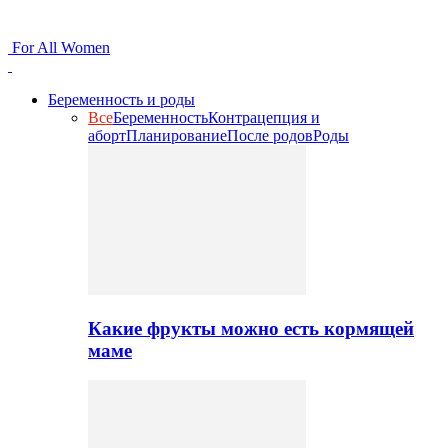
For All Women
Беременность и роды
Все
Беременность
Контрацепция и
аборт
Планирование
После родов
Роды
Какие фрукты можно есть кормящей
маме