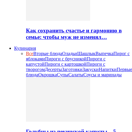
Как сохранить счастье и гармонию в
семье: чтобы муж не изменял…
Кулинария
Все
Вторые блюда
Оладьи
Шашлык
Выпечка
Пирог с
яблоками
Пироги с брусникой
Пироги с
капустой
Пироги с картошкой
Пироги с
творогом
Десерты
Заготовки
Закуски
Напитки
Первы
блюда
Окрошка
Супы
Салаты
Соусы и маринады
Голубцы из пекинской капусты – 5