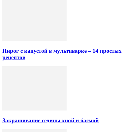
Пирог с капустой в мультиварке – 14 простых
рецептов
Закрашивание седины хной и басмой