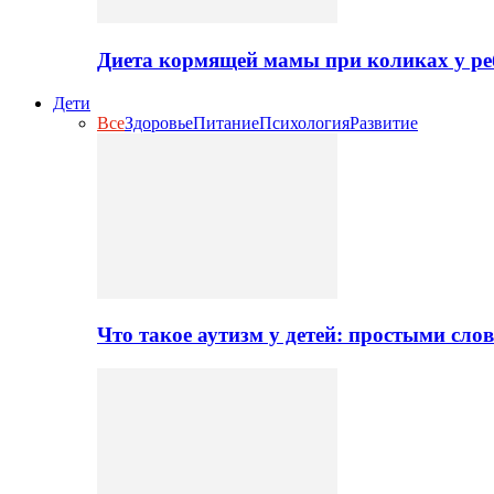
Диета кормящей мамы при коликах у ре
Дети
Все
Здоровье
Питание
Психология
Развитие
Что такое аутизм у детей: простыми сло