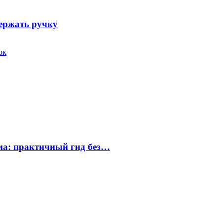
держать ручку
ок
ума: практичный гид без…