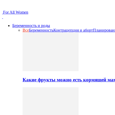
For All Women
Беременность и роды
Все
Беременность
Контрацепция и аборт
Планирован
Какие фрукты можно есть кормящей ма