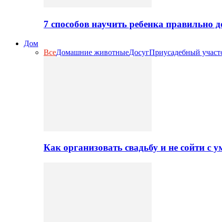
7 способов научить ребенка правильно 
Дом
Все
Домашние животные
Досуг
Приусадебный участ
Как организовать свадьбу и не сойти с 