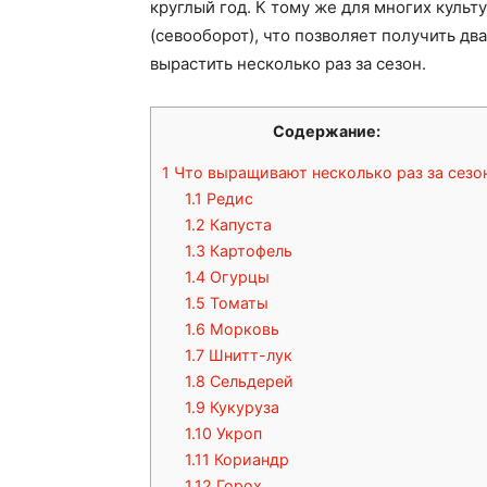
круглый год. К тому же для многих куль
(севооборот), что позволяет получить дв
вырастить несколько раз за сезон.
Содержание:
1
Что выращивают несколько раз за сезо
1.1
Редис
1.2
Капуста
1.3
Картофель
1.4
Огурцы
1.5
Томаты
1.6
Морковь
1.7
Шнитт-лук
1.8
Сельдерей
1.9
Кукуруза
1.10
Укроп
1.11
Кориандр
1.12
Горох