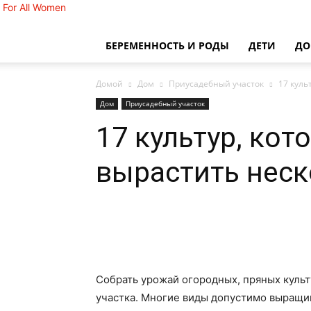
For All Women
БЕРЕМЕННОСТЬ И РОДЫ
ДЕТИ
Д
Домой
Дом
Приусадебный участок
17 куль
Дом
Приусадебный участок
17 культур, ко
вырастить неск
Собрать урожай огородных, пряных куль
участка. Многие виды допустимо выращи