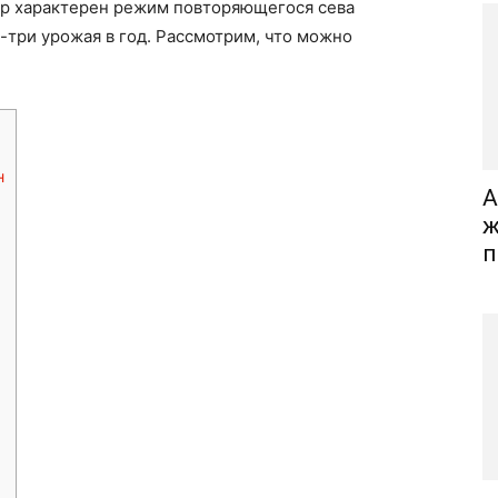
тур характерен режим повторяющегося сева
а-три урожая в год. Рассмотрим, что можно
н
А
ж
п