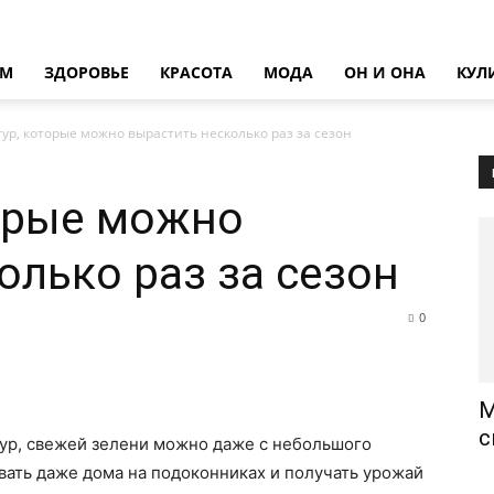
ОМ
ЗДОРОВЬЕ
КРАСОТА
МОДА
ОН И ОНА
КУЛ
тур, которые можно вырастить несколько раз за сезон
торые можно
олько раз за сезон
0
М
с
тур, свежей зелени можно даже с небольшого
вать даже дома на подоконниках и получать урожай