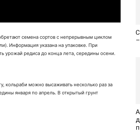
С
обретают семена сортов с непрерывным циклом
–
ли). Информация указана на упаковке. При
ь урожай редиса до конца лета, середины осени.
у, кольраби можно высаживать несколько раз за
едины января по апрель. В открытый грунт
А
д
п