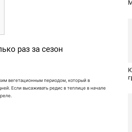
М
ько раз за сезон
К
г
тким вегетационным периодом, который в
 дней. Если высаживать редис в теплице в начале
реле.