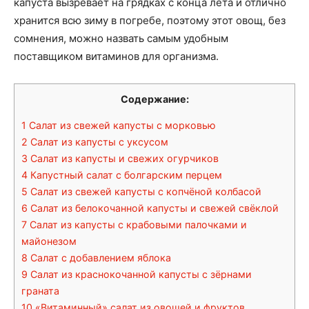
капуста вызревает на грядках с конца лета и отлично
хранится всю зиму в погребе, поэтому этот овощ, без
сомнения, можно назвать самым удобным
поставщиком витаминов для организма.
Содержание:
1
Салат из свежей капусты с морковью
2
Салат из капусты с уксусом
3
Салат из капусты и свежих огурчиков
4
Капустный салат с болгарским перцем
5
Салат из свежей капусты с копчёной колбасой
6
Салат из белокочанной капусты и свежей свёклой
7
Салат из капусты с крабовыми палочками и
майонезом
8
Салат с добавлением яблока
9
Салат из краснокочанной капусты с зёрнами
граната
10
«Витаминный» салат из овощей и фруктов