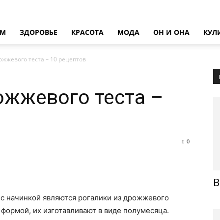
ОМ
ЗДОРОВЬЕ
КРАСОТА
МОДА
ОН И ОНА
КУЛ
ожжевого теста – 10 рецептов
ожжевого теста –
0
В
 с начинкой являются рогалики из дрожжевого
 формой, их изготавливают в виде полумесяца.