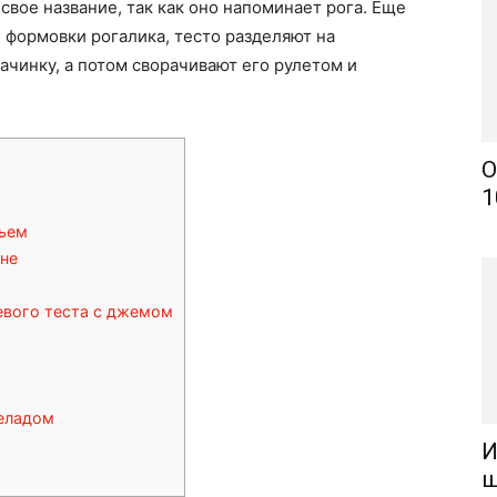
свое название, так как оно напоминает рога. Еще
 формовки рогалика, тесто разделяют на
ачинку, а потом сворачивают его рулетом и
О
1
ньем
ине
евого теста с джемом
еладом
И
ш