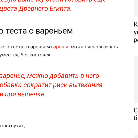
цвета Древнего Египта.
К
 теста с вареньем
у
р
вого теста с вареньем
варенье
можно использовать
умеется, без косточек.
 варенье, можно добавить в него
обавка сократит риск вытекания
и при выпечке.
С
б
ожка сухих;