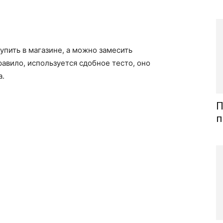
пить в магазине, а можно замесить
равило, используется сдобное тесто, оно
а.
П
п