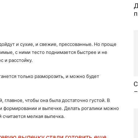
Д
п
ойдут и сухие, и свежие, прессованные. Но проще
римые, с ними тесто поднимается быстрее и не
с и расстойку.
станется только разморозить, и можно будет
С
–
 главное, чтобы она была достаточно густой. В
ри формировании и выпечке. Делать рогалики можно
й считается мелкая выпечка.
евую выпечку стали готовить еще